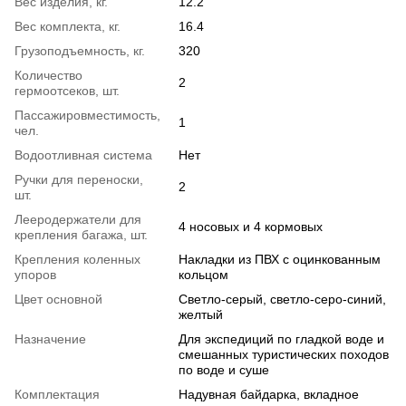
Вес изделия, кг.
12.2
Вес комплекта, кг.
16.4
Грузоподъемность, кг.
320
Количество
2
гермоотсеков, шт.
Пассажировместимость,
1
чел.
Водоотливная система
Нет
Ручки для переноски,
2
шт.
Лееродержатели для
4 носовых и 4 кормовых
крепления багажа, шт.
Крепления коленных
Накладки из ПВХ с оцинкованным
упоров
кольцом
Цвет основной
Светло-серый, светло-серо-синий,
желтый
Назначение
Для экспедиций по гладкой воде и
смешанных туристических походов
по воде и суше
Комплектация
Надувная байдарка, вкладное