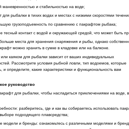
й маневренностью и стабильностью на воде;
 для рыбалки в тихих водах и местах с низкими скоростями течени
ьшую грузоподъемность по сравнению с пакрафтом рыбака;
ее тесный контакт с водой и окружающей средой, что может быть п
больше места для хранения снаряжения и рыбы, однако собственн
крафт можно хранить в сумке в кладовке или на балконе.
или каяком для рыбалки зависит от ваших индивидуальных
стей. Рассмотрите условия рыбной ловли, тип водоемов, которые
, и определите, какие характеристики и функциональность вам
ткое руководство
акрафт для рыбалки, чтобы насладиться приключениями на воде, во
ебности: разберитесь, где и как вы собираетесь использовать пакр
и выборе подходящего плавсредства;
е модели и бренды: ознакомьтесь с различными моделями и бренд