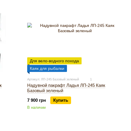
Для вело-водного похода
Каяк для рыбалки
Артикул: ЛП-245 Базовый зеленый
1
к
Надувной пакрафт Ладья ЛП-245 Каяк
Базовый зеленый
7 900 грн
Купить
В наличии