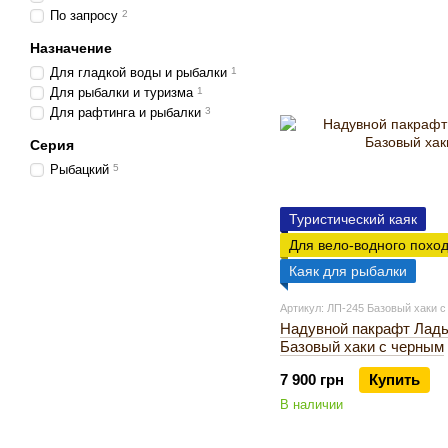
По запросу
2
Назначение
Для гладкой воды и рыбалки
1
Для рыбалки и туризма
1
Для рафтинга и рыбалки
3
Серия
Рыбацкий
5
Туристический каяк
Для вело-водного похо
Каяк для рыбалки
Артикул: ЛП-245 Базовый хаки 
Надувной пакрафт Ладь
Базовый хаки с черным
7 900 грн
Купить
В наличии