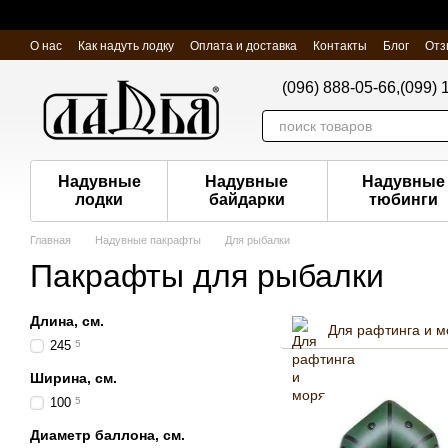
Перейти к основному контенту
О нас
Как надуть лодку
Оплата и доставка
Контакты
Блог
Отз
(096) 888-05-66,
(099) 
Надувные
Надувные
Надувные
лодки
байдарки
тюбинги
Главная
Надувные пакрафты
Для рыбалки
Пакрафты для рыбалки
Длина, см.
Для рафтинга и м
245
5
Ширина, см.
100
5
Диаметр баллона, см.