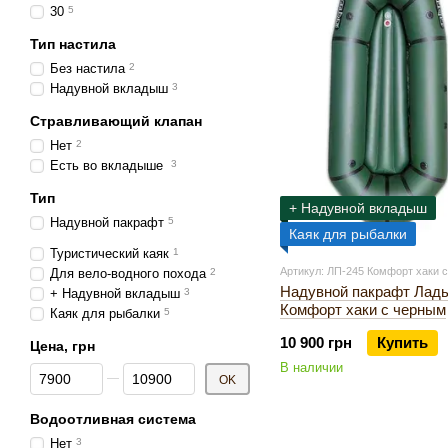
30
5
Тип настила
Без настила
2
Надувной вкладыш
3
Стравливающий клапан
Нет
2
Есть во вкладыше
3
Тип
+ Надувной вкладыш
Надувной пакрафт
5
Каяк для рыбалки
Туристический каяк
1
Артикул: ЛП-245 Комфорт хаки 
Для вело-водного похода
2
Надувной пакрафт Ладь
+ Надувной вкладыш
3
Комфорт хаки с черным
Каяк для рыбалки
5
10 900 грн
Купить
Цена, грн
В наличии
От Цена, грн
До Цена, грн
OK
Водоотливная система
Нет
3