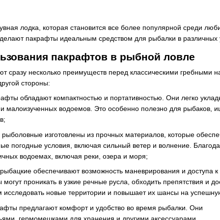
дувная лодка, которая становится все более популярной среди люб
делают пакрафты идеальным средством для рыбалки в различных 
льзования пакрафтов в рыбной ловле
т сразу несколько преимуществ перед классическими гребными на
другой стороны:
афты обладают компактностью и портативностью. Они легко уклады
 и малоизученных водоемов. Это особенно полезно для рыбаков, 
в;
 рыболовные изготовлены из прочных материалов, которые обеспе
ые погодные условия, включая сильный ветер и волнение. Благода
ичных водоемах, включая реки, озера и моря;
 рыбацкие обеспечивают возможность маневрирования и доступа к
могут проникать в узкие речные русла, обходить препятствия и дос
 исследовать новые территории и повышает их шансы на успешну
рафты предлагают комфорт и удобство во время рыбалки. Они
ями, гермомешками для хранения и другими аксессуарами,