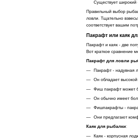
Существует широкий 
Правильный выбор рыбац
ловли. Тщательно взвесь
соответствует вашим пот
Пакрафт или каяк д
Пакрафт и каяк - две по
Вот краткое сравнение м
Пакрафт для ловли р
Пакрафт - надувная л
Он обладает высокой
Фиш пакрафт может б
Он обычно имеет бол
Фишпакрафты - пакра
Они предлагают комф
Каяк для рыбалки
:
Каяк - корпусная лодк