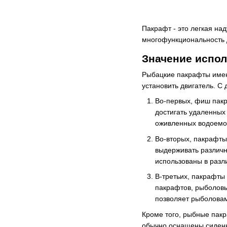
Пакрафт - это легкая на
многофункциональность 
Значение испо
Рыбацкие пакрафты имею
установить двигатель. С 
Во-первых, фиш пакр
достигать удаленных
оживленных водоемо
Во-вторых, пакрафты
выдерживать различн
использованы в разл
В-третьих, пакрафты
пакрафтов, рыболовы 
позволяет рыболовам
Кроме того, рыбные пак
обычно оснащены сидень