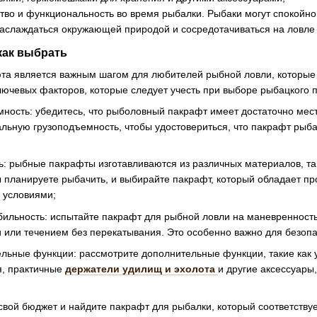
во и функциональность во время рыбалки. Рыбаки могут спокойно
наслаждаться окружающей природой и сосредотачиваться на ловле
как выбрать
а является важным шагом для любителей рыбной ловли, которые х
ключевых факторов, которые следует учесть при выборе рыбацкого 
мность: убедитесь, что рыболовный пакрафт имеет достаточно мес
льную грузоподъемность, чтобы удостовериться, что пакрафт рыб
: рыбные пакрафты изготавливаются из различных материалов, так
вы планируете рыбачить, и выбирайте пакрафт, который обладает п
 условиями;
ильность: испытайте пакрафт для рыбной ловли на маневренность 
и или течением без перекатывания. Это особенно важно для безоп
льные функции: рассмотрите дополнительные функции, такие как
я, практичные
держатели удилищ и эхолота
и другие аксессуары
свой бюджет и найдите пакрафт для рыбалки, который соответств