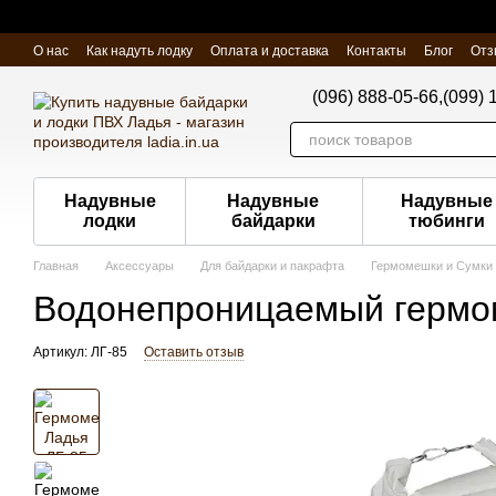
Перейти к основному контенту
О нас
Как надуть лодку
Оплата и доставка
Контакты
Блог
Отз
(096) 888-05-66,
(099) 
Надувные
Надувные
Надувные
лодки
байдарки
тюбинги
Главная
Аксессуары
Для байдарки и пакрафта
Гермомешки и Сумки
Водонепроницаемый гермо
Артикул: ЛГ-85
Оставить отзыв