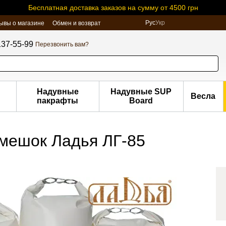
Бесплатная доставка заказов на сумму от 4500 грн
Рус
Укр
ывы о магазине
Обмен и возврат
137-55-99
Перезвонить вам?
Надувные
Надувные SUP
Весла
пакрафты
Board
мешок Ладья ЛГ-85