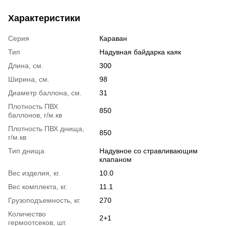
Характеристики
Серия
Караван
Тип
Надувная байдарка каяк
Длина, см.
300
Ширина, см.
98
Диаметр баллона, см.
31
Плотность ПВХ
850
баллонов, г/м.кв
Плотность ПВХ днища,
850
г/м.кв
Тип днища
Надувное со стравливающим
клапаном
Вес изделия, кг.
10.0
Вес комплекта, кг.
11.1
Грузоподъемность, кг.
270
Количество
2+1
гермоотсеков, шт.