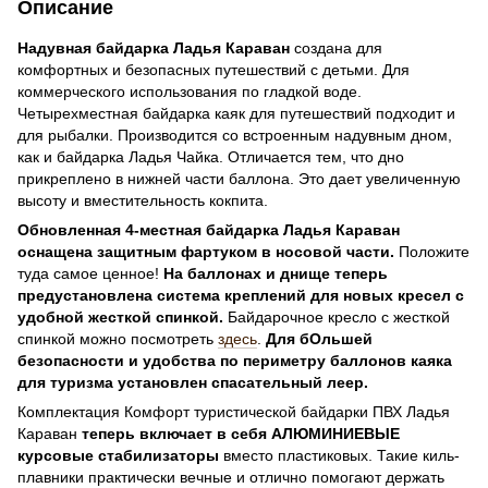
Описание
Надувная байдарка Ладья Караван
создана для
комфортных и безопасных путешествий с детьми. Для
коммерческого использования по гладкой воде.
Четырехместная байдарка каяк для путешествий подходит и
для рыбалки. Производится со встроенным надувным дном,
как и байдарка Ладья Чайка. Отличается тем, что дно
прикреплено в нижней части баллона. Это дает увеличенную
высоту и вместительность кокпита.
Обновленная 4-местная байдарка Ладья Караван
оснащена защитным фартуком в носовой части.
Положите
туда самое ценное!
На баллонах и днище теперь
предустановлена система креплений для новых кресел с
удобной жесткой спинкой.
Байдарочное кресло с жесткой
спинкой можно посмотреть
здесь
.
Для бОльшей
безопасности и удобства по периметру баллонов каяка
для туризма установлен спасательный леер.
Комплектация Комфорт туристической байдарки ПВХ Ладья
Караван
теперь включает в себя АЛЮМИНИЕВЫЕ
курсовые стабилизаторы
вместо пластиковых. Такие киль-
плавники практически вечные и отлично помогают держать