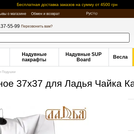
Бесплатная доставка заказов на сумму от 4500 грн
Рус
Укр
ывы о магазине
Обмен и возврат
137-55-99
Перезвонить вам?
Надувные
Надувные SUP
Весла
пакрафты
Board
и Подушки
ное 37х37 для Ладья Чайка К