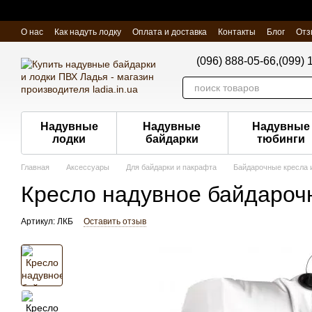
Перейти к основному контенту
О нас
Как надуть лодку
Оплата и доставка
Контакты
Блог
Отз
(096) 888-05-66,
(099) 
Надувные
Надувные
Надувные
лодки
байдарки
тюбинги
Главная
Аксессуары
Для байдарки и пакрафта
Байдарочные кресла 
Кресло надувное байдароч
Артикул: ЛКБ
Оставить отзыв