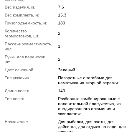
Вес изделия, кг.
7.6
Вес комплекта, кг.
15.3
Грузоподъемность, кг.
180
Количество
2
гермоотсеков, шт.
Пассажировместимость,
1
чел.
Ручки для переноски,
2
шт.
Цвет основной
Зеленый
Тип уключин
Поворотные с загибами для
наматывания якорной веревки
Длина весел
140
Тип весел
Разборные комбинированные с
положительной плавучестью, из
анодированного алюминия и
экопластика
Назначение
Для рыбалки, для охоты, для
дайвинга, для отдыха на воде, для
туризма