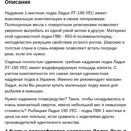
Описание
Надувная 1-местная лодка Ладья ЛТ-190 УЕС имеет
максимальную комплектацию в своем типоразмере.
Полноценные весла с поворотным уключинами позволяют
уверенно выгребать из одной узкой затоки в другую. Материал
этой одноместной лодки ПВХ - 850-й поливинилхлорид -
неподвластен режущим свойствам острого рогоза. Широкие и
толстые слани в слань-коврике позволяют встать посреди
реки, если это нужно.
Сиденье полностью сдвижное: гребная надувная лодка Ладья
ЛТ-190 УЕС имеет модифицируемую площадь кокпита. С
учетом комплектности это самая легкая одноместная
надувная лодка в Украине. Именно ее рекомендует магазин
Ладья, если Вы решили купить маленькую лодку мини для
рыбалки в камышах.
Нужно надежное плавсредство? Такое, чтобы складывалось в
очень компактный сверток, имело небольшой вес и невысокую
стоимость? Рыбацкая Ладья 190 УЕС - лодка ПВХ 1 местная и
цена на нее лояльна, если сравнить с изделиями других
производителей идентичного качества.