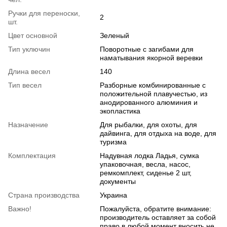
Ручки для переноски,
2
шт.
Цвет основной
Зеленый
Тип уключин
Поворотные с загибами для
наматывания якорной веревки
Длина весел
140
Тип весел
Разборные комбинированные с
положительной плавучестью, из
анодированного алюминия и
экопластика
Назначение
Для рыбалки, для охоты, для
дайвинга, для отдыха на воде, для
туризма
Комплектация
Надувная лодка Ладья, сумка
упаковочная, весла, насос,
ремкомплект, сиденье 2 шт,
документы
Страна производства
Украина
Важно!
Пожалуйста, обратите внимание:
производитель оставляет за собой
право в любой момент вносить не