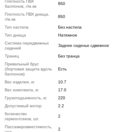
Плотность ПВХ
850
баллонов, г/м.кв
Плотность ПВХ днища,
850
г/м.кв
Тип настила
Без настила
Тип днища
Натяжное
Система передвижных
Заднее сиденье сдвижное
сидений
Транец
Без транца
Привальный брус
(бортовая защита вдоль
Есть
баллонов)
Вес изделия, кг.
10.7
Вес комплекта, кг.
17.0
Грузоподъемность, кг.
220
Допустимый мотор
2.2
Количество
2
гермоотсеков, шт.
Пассажировместимость,
2
чел.