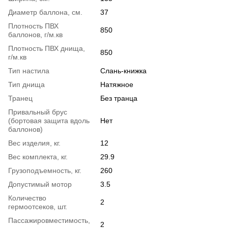
Диаметр баллона, см.
37
Плотность ПВХ
850
баллонов, г/м.кв
Плотность ПВХ днища,
850
г/м.кв
Тип настила
Слань-книжка
Тип днища
Натяжное
Транец
Без транца
Привальный брус
(бортовая защита вдоль
Нет
баллонов)
Вес изделия, кг.
12
Вес комплекта, кг.
29.9
Грузоподъемность, кг.
260
Допустимый мотор
3.5
Количество
2
гермоотсеков, шт.
Пассажировместимость,
2