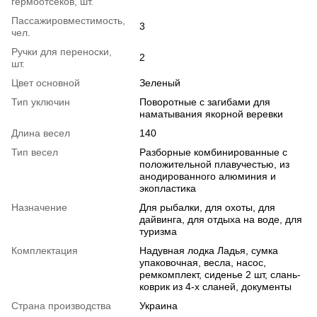
гермоотсеков, шт.
Пассажировместимость,
3
чел.
Ручки для переноски,
2
шт.
Цвет основной
Зеленый
Тип уключин
Поворотные с загибами для
наматывания якорной веревки
Длина весел
140
Тип весел
Разборные комбинированные с
положительной плавучестью, из
анодированного алюминия и
экопластика
Назначение
Для рыбалки, для охоты, для
дайвинга, для отдыха на воде, для
туризма
Комплектация
Надувная лодка Ладья, сумка
упаковочная, весла, насос,
ремкомплект, сиденье 2 шт, слань-
коврик из 4-х сланей, документы
Страна производства
Украина