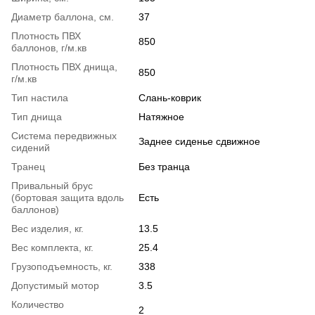
Диаметр баллона, см.
37
Плотность ПВХ
850
баллонов, г/м.кв
Плотность ПВХ днища,
850
г/м.кв
Тип настила
Слань-коврик
Тип днища
Натяжное
Система передвижных
Заднее сиденье сдвижное
сидений
Транец
Без транца
Привальный брус
(бортовая защита вдоль
Есть
баллонов)
Вес изделия, кг.
13.5
Вес комплекта, кг.
25.4
Грузоподъемность, кг.
338
Допустимый мотор
3.5
Количество
2