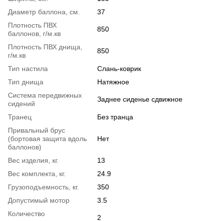
Диаметр баллона, см.
37
Плотность ПВХ
850
баллонов, г/м.кв
Плотность ПВХ днища,
850
г/м.кв
Тип настила
Слань-коврик
Тип днища
Натяжное
Система передвижных
Заднее сиденье сдвижное
сидений
Транец
Без транца
Привальный брус
(бортовая защита вдоль
Нет
баллонов)
Вес изделия, кг.
13
Вес комплекта, кг.
24.9
Грузоподъемность, кг.
350
Допустимый мотор
3.5
Количество
2