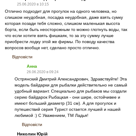
25.06.2020 в 10:15
Отлично подходит для прогулок на одного человека, но
слишком неудобная, посадка неудобная, даже взять сумку
которая позади тебя сложно, слишком маленькая высота
борта, если быть неосторожным то можно глотнуть воды, так
что если хотите взять фишкаяк, то за эту сумму лучше
приобрести лодку этой же фирмы. По поводу качества
вопросов вообще нет, сделано просто отлично.
Відповісти
Анна
26.06.2020 в 09:24
Острянский Дмитрий Александрович, Здравствуйте! Эта
модель байдарки для рыбалки действительно не самый
удобный вариант. Специально для рыбаков мы создали
серию байдарок Рыбацкая - они шире, остойчивее и
имеют больший диаметр (31 см). А для прогулок и
путешествий серия Турист остается лучшей и нашей
любимой :) С Уважением, ТМ Ладья!
Відповісти
Николин Юрій