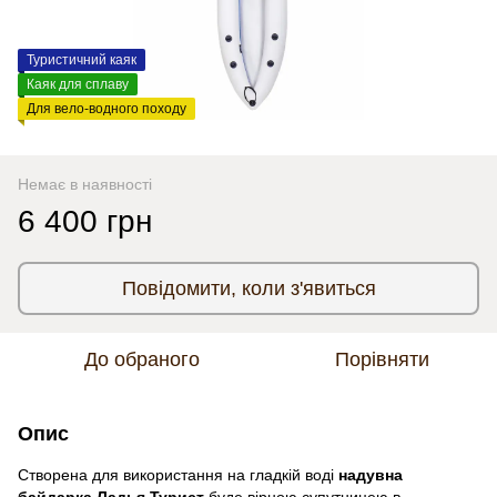
Туристичний каяк
Каяк для сплаву
Для вело-водного походу
Немає в наявності
6 400 грн
Повідомити, коли з'явиться
До обраного
Порівняти
Опис
Створена для використання на гладкій воді
надувна
байдарка Ладья Турист
буде вірною супутницею в