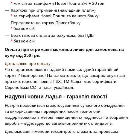
*
комісія за тарифами Нової Пошти 2% + 20 грн
Карткою при отриманні (накладний платіж)
*
за тарифами Нової Пошти та вашого банку
Передплата на картку Приватбанку
*
без комісій
Безготівкова оплата за рахунком, без ПДВ
*
без комісій
Оплата при отриманні можлива лише для замовлень на
суму від 250 грн.
Детальн
і
ше про оплату
Чи є гарантією якості наданий нами солідний гарантійний
термін? Безперечно! На всі матеріали, що використовуються
при виготовленні човнів ПВХ, ТМ Ладья має сертифікати.
Європейські СЄ та наші, українські.
Надувні човни Ладья - гарантія якості
Розкрій проводиться із застосуванням сучасного обладнання
та використанням перевірених часом технологій,
модернізованих з метою підвищення їх надійності, а збирання
виробів – відповідно до загальноприйнятих стандартів.
Дипломовані інженери техконтролю стежать за процесом