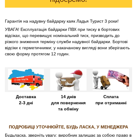
Гарантія на надувну байдарку каяк Ладья Турист 3 роки!
УВАГА! Експлуатація байдарки ПВХ при тиску в бортових
відсіках, що перевищує номінальний тиск, призводить до
різкого зниження терміну служби надувної байдарки. Бортові
відсіки є герметичними; у накачаному вигляді вони зберігають
свою форму протягом 12 годин.
Доставка
14 днів
Сплата
2-3 дні
для повернення
при отриманні
та обміну
ПОДРОБИЦІ УТОЧНЮЙТЕ, БУДЬ ЛАСКА, У МЕНЕДЖЕРА
Будьласка, зверніть увагу: виробник залишає за собою право в