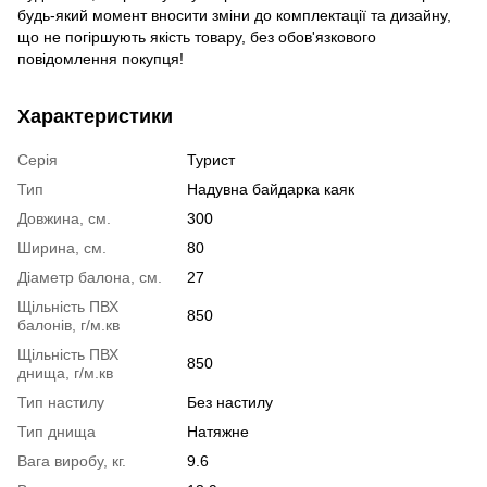
будь-який момент вносити зміни до комплектації та дизайну,
що не погіршують якість товару, без обов'язкового
повідомлення покупця!
Характеристики
Серія
Турист
Тип
Надувна байдарка каяк
Довжина, см.
300
Ширина, см.
80
Діаметр балона, см.
27
Щільність ПВХ
850
балонів, г/м.кв
Щільність ПВХ
850
днища, г/м.кв
Тип настилу
Без настилу
Тип днища
Натяжне
Вага виробу, кг.
9.6