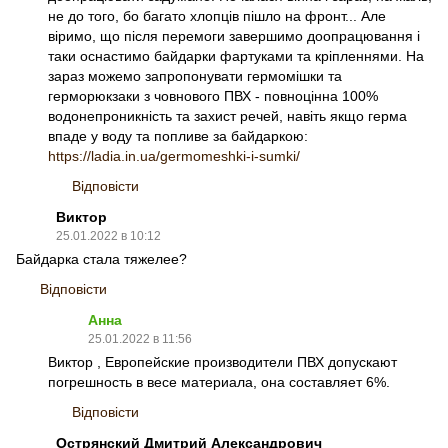
не до того, бо багато хлопців пішло на фронт... Але
віримо, що після перемоги завершимо доопрацювання і
таки оснастимо байдарки фартуками та кріпленнями. На
зараз можемо запропонувати гермомiшки та
герморюкзаки з човнового ПВХ - повноцiнна 100%
водонепроникнiсть та захист речей, навiть якщо герма
впаде у воду та попливе за байдаркою:
https://ladia.in.ua/germomeshki-i-sumki/
Відповісти
Виктор
25.01.2022 в 10:12
Байдарка стала тяжелее?
Відповісти
Анна
25.01.2022 в 11:56
Виктор , Европейские производители ПВХ допускают
погрешность в весе материала, она составляет 6%.
Відповісти
Острянский Дмитрий Александрович