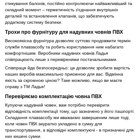
стикування балонів, постійно контролюючи найважливіший та
складний момент – герметичність з'єднання внутрішніх
деталей та встановлення клапанів, що забезпечують
додаткову систему безпеки.
Трохи про фурнітуру для надувних човнів ПВХ
Високоякісна фурнітура дозволяє суттєво продовжити термін
служби плавзасобу та робить користування ним набагато
комфортнішим. Виробники надувних човнів Ладья
співпрацюють лише з перевіреними постачальниками.
Співпраця йде безпосередньо: це дозволяє зробити вартість
наших виробів максимально приємною для вас. Відмінна
якість за скромною ціною? Таке можливо, якщо ви маєте
справу з ТМ Ладья!
Перевіряємо комплектацію човна ПВХ
Купуючи надувний човен, вам потрібно перевірити
відповідність комплектації тому, що зазначено у його пашпортi.
Складання плавзасобу ми вважаємо завершеним лише тоді,
коли човен ПВХ акуратно укладено в сумку для
транспортування, а відповідні комплектуючі - в призначені для
них кишені сумки.