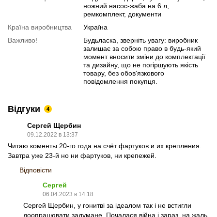
ножний насос-жаба на 6 л,
ремкомплект, документи
Країна виробництва
Україна
Важливо!
Будьласка, зверніть увагу: виробник
залишає за собою право в будь-який
момент вносити зміни до комплектації
та дизайну, що не погіршують якість
товару, без обов'язкового
повідомлення покупця.
Відгуки
4
Сергей Щербин
09.12.2022 в 13:37
Читаю коменты 20-го года на счёт фартуков и их крепления.
Завтра уже 23-й но ни фартуков, ни крепежей.
Відповісти
Сергей
06.04.2023 в 14:18
Сергей Щербин, у гонитві за ідеалом так і не встигли
доопрацювати задумане. Почалася війна і зараз, на жаль,