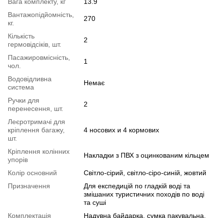
Вага комплекту, кг
13.9
Вантажопідйомність,
270
кг.
Кількість
2
гермовідсіків, шт.
Пасажировмісність,
1
чол.
Водовідливна
Немає
система
Ручки для
2
перенесення, шт.
Леєротримачі для
кріплення багажу,
4 носових и 4 кормових
шт.
Кріплення колінних
Накладки з ПВХ з оцинкованим кільцем
упорів
Колір основний
Світло-сірий, світло-сіро-синій, жовтий
Призначення
Для експедицій по гладкій воді та
змішаних туристичних походів по воді
та суші
Комплектація
Надувна байдарка, сумка пакувальна,