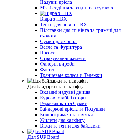
Надувні крісла
М'які сидіння та сидіння з сумкою
Відра з ПВХ
Тенти для човна ПВХ
Підставки для спінінга та тримачі для
ехолота
Сумки для човна
Весла та Фурнітура
Насоси
Страхувальні жилети
Фанерні вироби
Фастен
Транцевые колеса и Тележки
Для байдарки та пакрафту
Вкладні надувні днища
Курсові стабілізатори
Гермомішки та Сумки
Байдаркові крісла та Подушки
Колінотримачі та стяжки
Жилети для каякінгу
Візки та тенти для байдарки
Для SUP Board