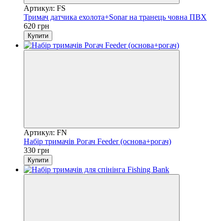
Артикул: FS
Тримач датчика ехолота+Sonar на транець човна ПВХ
620 грн
Купити
Артикул: FN
Набір тримачів Рогач Feeder (основа+рогач)
330 грн
Купити