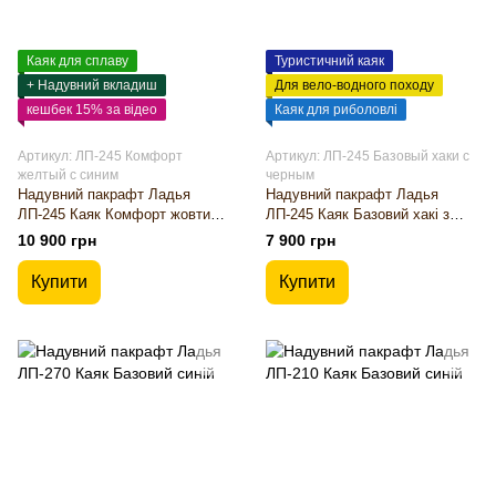
Каяк для сплаву
Туристичний каяк
+ Надувний вкладиш
Для вело-водного походу
кешбек 15% за відео
Каяк для риболовлі
Артикул: ЛП-245 Комфорт
Артикул: ЛП-245 Базовый хаки с
желтый с синим
черным
Надувний пакрафт Ладья
Надувний пакрафт Ладья
ЛП-245 Каяк Комфорт жовтий з
ЛП-245 Каяк Базовий хакі з
синім
чорним
10 900 грн
7 900 грн
Купити
Купити