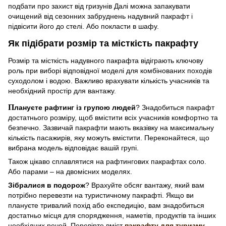
подбати про захист від гризунів Далі можна запакувати
очищений від сезонних забруднень надувний пакрафт і
підвісити його до стелі. Або покласти в шафу.
Як підібрати розмір та місткість пакрафту
Розмір та місткість надувного пакрафта відіграють ключову
роль при виборі відповідної моделі для комбінованих походів
суходолом і водою. Важливо врахувати кількість учасників та
необхідний простір для вантажу.
П
лануєте рафтинг із групою людей
? Знадобиться пакрафт
достатнього розміру, щоб вмістити всіх учасників комфортно та
безпечно. Зазвичай пакрафти мають вказівку на максимальну
кількість пасажирів, яку можуть вмістити. Переконайтеся, що
вибрана модель відповідає вашій групі.
Також цікаво сплавлятися на рафтингових пакрафтах соло.
Або парами – на двомісних моделях.
Зібралися в подорож
? Врахуйте обсяг вантажу, який вам
потрібно перевезти на туристичному пакрафті. Якщо ви
плануєте тривалий похід або експедицію, вам знадобиться
достатньо місця для спорядження, наметів, продуктів та інших
необхідних речей. Перевірте вміст
пакрафту для туризму
,