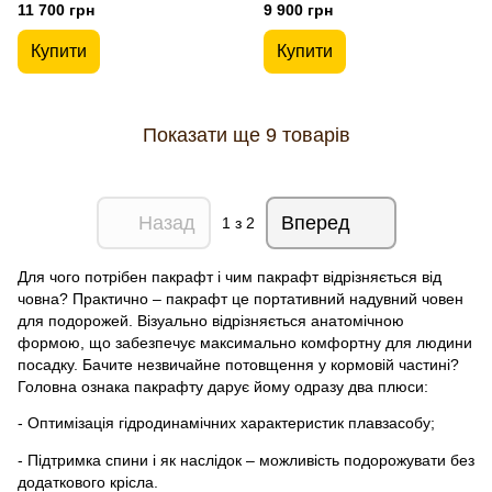
11 700 грн
9 900 грн
Купити
Купити
Показати ще 9 товарів
Назад
Вперед
1
з 2
Для чого потрібен пакрафт і чим пакрафт відрізняється від
човна? Практично – пакрафт це портативний надувний човен
для подорожей. Візуально відрізняється анатомічною
формою, що забезпечує максимально комфортну для людини
посадку. Бачите незвичайне потовщення у кормовій частині?
Головна ознака пакрафту дарує йому одразу два плюси:
- Оптимізація гідродинамічних характеристик плавзасобу;
- Підтримка спини і як наслідок – можливість подорожувати без
додаткового крісла.