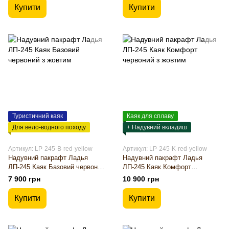
Купити
Купити
Туристичний каяк
Каяк для сплаву
Для вело-водного походу
+ Надувний вкладиш
Артикул: LP-245-B-red-yellow
Артикул: LP-245-K-red-yellow
Надувний пакрафт Ладья
Надувний пакрафт Ладья
ЛП-245 Каяк Базовий червоний
ЛП-245 Каяк Комфорт
з жовтим
червоний з жовтим
7 900 грн
10 900 грн
Купити
Купити