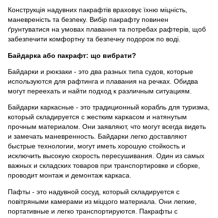
Конструкція надувних пакрафтів враховує їхню міцність,
маневреність та безпеку. Вибір пакрафту повинен
ґрунтуватися на умовах плавання та потребах рафтерів, щоб
забезпечити комфортну та безпечну подорож по воді.
Байдарка або пакрафт: що вибрати?
Байдарки и рюкзаки - это два разных типа судов, которые
используются для рафтинга и плавания на речках. Обидва
могут переехать и найти подход к различным ситуациям.
Байдарки каркасные - это традиционный корабль для туризма,
который складируется с жестким каркасом и натянутым
прочным материалом. Они заявляют, что могут всегда видеть
и замечать маневренность. Байдарки легко доставляют
быстрые технологии, могут иметь хорошую стойкость и
исключить высокую скорость пересушивания. Один из самых
важных и складских товаров при транспортировке и сборке,
проводит монтаж и демонтаж каркаса.
Пафты - это надувной сосуд, который складируется с
повітряными камерами из міццого материала. Они легкие,
портативные и легко транспортируются. Пакрафты с