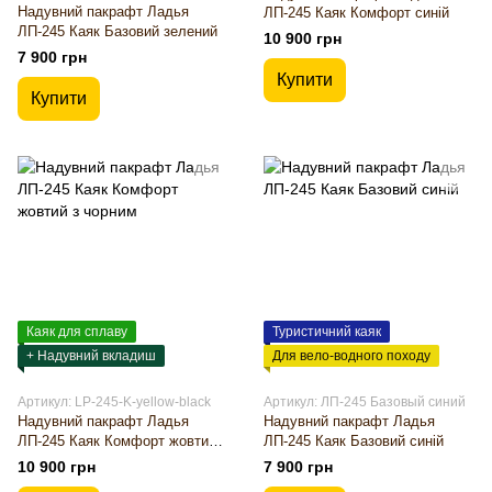
Надувний пакрафт Ладья
ЛП-245 Каяк Комфорт синій
ЛП-245 Каяк Базовий зелений
10 900 грн
7 900 грн
Купити
Купити
Каяк для сплаву
Туристичний каяк
+ Надувний вкладиш
Для вело-водного походу
Артикул: LP-245-K-yellow-black
Артикул: ЛП-245 Базовый синий
Надувний пакрафт Ладья
Надувний пакрафт Ладья
ЛП-245 Каяк Комфорт жовтий з
ЛП-245 Каяк Базовий синій
чорним
10 900 грн
7 900 грн