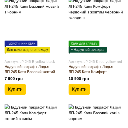
Туристичний каяк
Каяк для сплаву
Для вело-водного походу
+ Надувний вкладиш
Артикул: LP-245-B-yellow-black
Артикул: LP-245-K-red-yellow-red
Надувний пакрафт Ладья
Надувний пакрафт Ладья
ЛП-245 Каяк Базовий жовтий з
ЛП-245 Каяк Комфорт
чорним
червоний з жовтим червоний
7 900 грн
10 900 грн
вкладиш
Купити
Купити