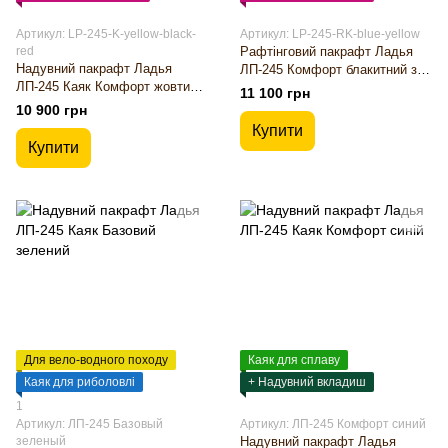
Артикул: LP-245-K-yellow-black-
Артикул: LP-245-RK-blue-yellow
red
Рафтінговий пакрафт Ладья
Надувний пакрафт Ладья
ЛП-245 Комфорт блакитний з
ЛП-245 Каяк Комфорт жовтий з
жовтим
11 100 грн
чорним червоний вкладиш
10 900 грн
Купити
Купити
Для вело-водного походу
Каяк для сплаву
Каяк для риболовлі
+ Надувний вкладиш
1
Артикул: ЛП-245 Базовый
Артикул: ЛП-245 Комфорт синий
зеленый
Надувний пакрафт Ладья