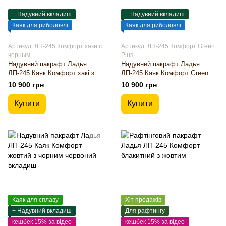
+ Надувний вкладиш
+ Надувний вкладиш
Каяк для риболовлі
Каяк для риболовлі
1
Артикул: ЛП-245 Комфорт хаки с
Артикул: ЛП-245 Комфорт Green
черным
Plus
Надувний пакрафт Ладья
Надувний пакрафт Ладья
ЛП-245 Каяк Комфорт хакі з
ЛП-245 Каяк Комфорт Green
чорним
Plus
10 900 грн
10 900 грн
Купити
Купити
Каяк для сплаву
Хіт продажів
+ Надувний вкладиш
Для рафтингу
кешбек 15% за відео
кешбек 15% за відео