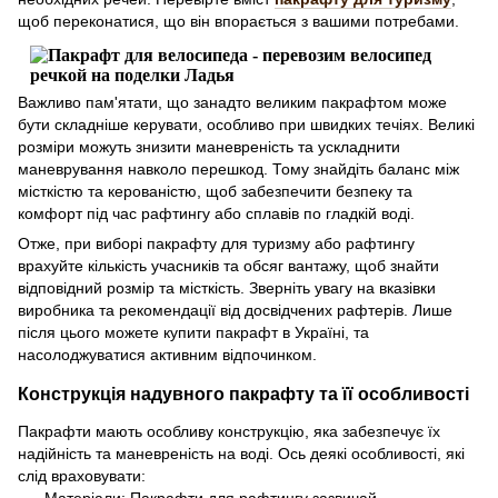
щоб переконатися, що він впорається з вашими потребами.
Важливо пам'ятати, що занадто великим пакрафтом може
бути складніше керувати, особливо при швидких течіях. Великі
розміри можуть знизити маневреність та ускладнити
маневрування навколо перешкод. Тому знайдіть баланс між
місткістю та керованістю, щоб забезпечити безпеку та
комфорт під час рафтингу або сплавів по гладкій воді.
Отже, при виборі пакрафту для туризму або рафтингу
врахуйте кількість учасників та обсяг вантажу, щоб знайти
відповідний розмір та місткість. Зверніть увагу на вказівки
виробника та рекомендації від досвідчених рафтерів. Лише
після цього можете купити пакрафт в Україні, та
насолоджуватися активним відпочинком.
Конструкція надувного пакрафту та її особливості
Пакрафти мають особливу конструкцію, яка забезпечує їх
надійність та маневреність на воді. Ось деякі особливості, які
слід враховувати:
Матеріали: Пакрафти для рафтингу зазвичай