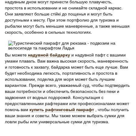
надувным дном могут принести большую плавучесть,
простота в использовании и не снимайте складной каркас.
Они заявляют больше стійкі до пощенья и могут быть
доступными к месту. При этом портфолио для туризма и
рыбалки могут быть меньшие маневренные, а также меньшая
скорость, особенно в сильных технологиях.
Вы можете
надувной байдарку
и надувной пафт с вашими
умами плавать. Вам важна высокая скорость, маневренность
и готовность к захвату, байдарка может быть еще лучше. Вам
будет необходима легкость, портативность и простота в
использовании, поделка для моря может быть лучшим
вариантом. Прежде всего, уважаемый суд, чтобы подтвердить
ваши потребности и обеспечить безопасность без пеки и
задвоения от водных подорожей. Консультация с
предоставленными рафтерами или профессионалами может
помочь вам
купить рафтинговый пакрафт
, чтобы получить
ваши знания и советы. Мы также можем выбрать сумки для
ловли рыбы или универсальные сумки для туризма.