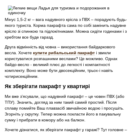
Мінус 1,5-2 кг – вага надувного крісла з ПВХ – порадують будь-
якого туриста. Корма пакрафта сама по собі замінить надувне
крісло зі спинкою та підлокітниками. Можна сидіти годинами і з
хребтом все буде гаразд.
Друга відмінність від човна – використання байдаркового
весла. Хочете
купити рибальський пакрафт
і звикли
користуватися розпашними веслами? Це можливо. Однак
байдо-весло - великий плюс до легкості і компактності
комплекту. Воно може бути двосекційним, трьох-і навіть
чотирисекційним.
Як зберігати пакрафт у квартирі
Ми вже з'ясували, що надувний пакрафт – це човен ПВХ (або
ТПУ). Значить, догляд за ним такий самий простий. Після
сплаву помийте Ваш плавзасіб звичайною водою і просушіть.
Згорніть у скрутку. Тепер можна покласти його в пакувальну
сумку і прибрати в комору або на балкон.
Хочете дізнатися, як зберігати пакрафт у гаражі? Тут головне –