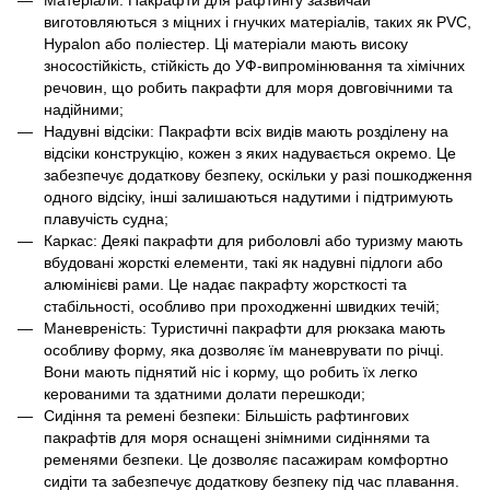
виготовляються з міцних і гнучких матеріалів, таких як PVC,
Hypalon або поліестер. Ці матеріали мають високу
зносостійкість, стійкість до УФ-випромінювання та хімічних
речовин, що робить пакрафти для моря довговічними та
надійними;
Надувні відсіки: Пакрафти всіх видів мають розділену на
відсіки конструкцію, кожен з яких надувається окремо. Це
забезпечує додаткову безпеку, оскільки у разі пошкодження
одного відсіку, інші залишаються надутими і підтримують
плавучість судна;
Каркас: Деякі пакрафти для риболовлі або туризму мають
вбудовані жорсткі елементи, такі як надувні підлоги або
алюмінієві рами. Це надає пакрафту жорсткості та
стабільності, особливо при проходженні швидких течій;
Маневреність: Туристичні пакрафти для рюкзака мають
особливу форму, яка дозволяє їм маневрувати по річці.
Вони мають піднятий ніс і корму, що робить їх легко
керованими та здатними долати перешкоди;
Сидіння та ремені безпеки: Більшість рафтингових
пакрафтів для моря оснащені знімними сидіннями та
ременями безпеки. Це дозволяє пасажирам комфортно
сидіти та забезпечує додаткову безпеку під час плавання.