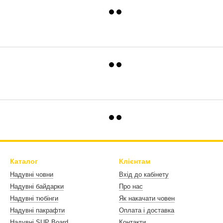
Каталог
Клієнтам
Надувні човни
Вхід до кабінету
Надувні байдарки
Про нас
Надувні тюбінги
Як накачати човен
Надувні пакрафти
Оплата і доставка
Надувні SUP Board
Контакти