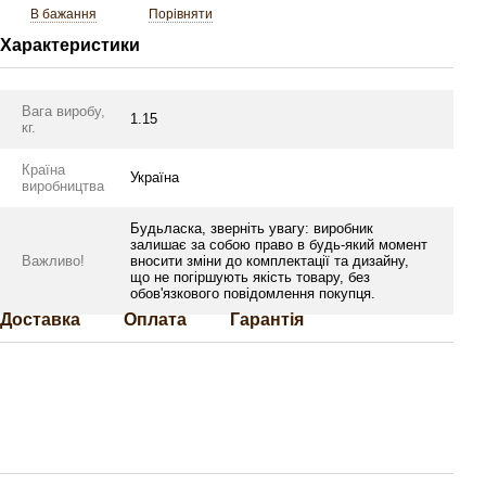
В бажання
Порівняти
Характеристики
Вага виробу,
1.15
кг.
Країна
Україна
виробництва
Будьласка, зверніть увагу: виробник
залишає за собою право в будь-який момент
Важливо!
вносити зміни до комплектації та дизайну,
що не погіршують якість товару, без
обов'язкового повідомлення покупця.
Доставка
Оплата
Гарантія