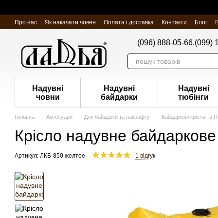
Перейти до основного контенту
Про нас
Як накачати човен
Оплата і доставка
Контакти
Блог
В
(096) 888-05-66,
(099) 
Надувні
Надувні
Надувні
човни
байдарки
тюбінги
Головна
Аксесуари
Для байдарки та пакрафту
Байдаркові крісла та 
Крісло надувне байдаркове
Артикул: ЛКБ-850 желтое
1 відгук