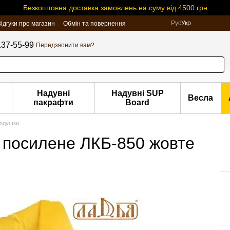
Безкоштовна доставка замовлень на суму вiд 4500 грн
Рус
Укр
ідгуки про магазин
Обмін та повернення
137-55-99
Передзвонити вам?
Надувні
Надувні SUP
Весла
пакрафти
Board
Подушки
 посилене ЛКБ-850 жовте