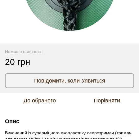
Немає в наявності
20 грн
Повідомити, коли з'явиться
До обраного
Порівняти
Опис
Виконаний із суперміцного екопластику лееротримач (тримач
для леєра) стійкий до різких перепадів температур та УФ-