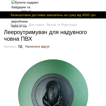
Безкоштовна доставка замовлень на суму вiд 4500 грн
Аксесуари
Для човна
Весла та Фурнітура
Леероутримувач для надувного
човна ПВХ
Артикул:
ЛД
Написати відгук