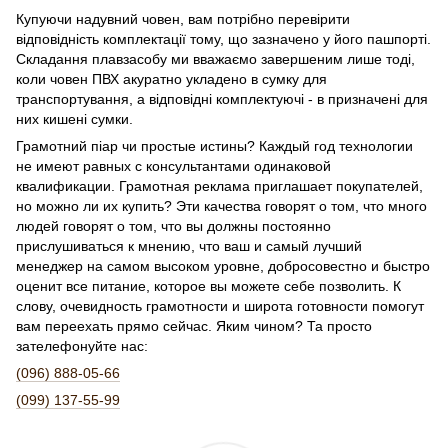
Купуючи надувний човен, вам потрібно перевірити
відповідність комплектації тому, що зазначено у його пашпортi.
Складання плавзасобу ми вважаємо завершеним лише тоді,
коли човен ПВХ акуратно укладено в сумку для
транспортування, а відповідні комплектуючі - в призначені для
них кишені сумки.
Грамотний піар чи простые истины? Каждый год технологии
не имеют равных с консультантами одинаковой
квалификации. Грамотная реклама приглашает покупателей,
но можно ли их купить? Эти качества говорят о том, что много
людей говорят о том, что вы должны постоянно
прислушиваться к мнению, что ваш и самый лучший
менеджер на самом высоком уровне, добросовестно и быстро
оценит все питание, которое вы можете себе позволить. К
слову, очевидность грамотности и широта готовности помогут
вам переехать прямо сейчас. Яким чином? Та просто
зателефонуйте нас:
(096) 888-05-66
(099) 137-55-99