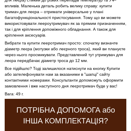
впливів. Маленька деталь робить велику справу: купити
тримач для леєра – отримати універсальне у плані
багатофункціональності пристосування. Тому що ви можете
використовувати леероутримувач як за прямим призначенням,
так і для кріплення допоміжного обладнання. А також для
кріплення аксесуарів.
Вибрати та купити лееротримач просто: спочатку визначте
діаметр леєра (мотузки або леєрного троса), який ви плануєте
через нього просмикувати. Представлений тут утримувач для
леєра передбачає діаметр троса до 12 мм.
Все підійшло? Тоді залишилося натиснути на кнопку Купити
або зателефонувати нам за вказаними в "шапці" сайту
контактними номерами. Консультанти допоможуть оформити
замовлення і вже наступного дня леєротримач буде у вас!
Вага: 49 г.
ПОТРІБНА ДОПОМОГА або
ІНША КОМПЛЕКТАЦІЯ?