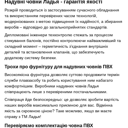
Надувні човни Ладья - гарантія якості
Розкрій проводиться із застосуванням сучасного обладнання
та використанням перевірених часом технологій,
модернізованих з метою підвищення їх надійності, а збирання
виробів – відповідно до загальноприйнятих стандартів.
Дипломовані інженери техконтролю стежать за процесом
стикування балонів, постійно контролюючи найважливіший та
складний момент – герметичність з'єднання внутрішніх
деталей та встановлення клапанів, що забезпечують
додаткову систему безпеки.
Трохи про фурнітуру для надувних човнів ПВХ
Високоякісна фурнітура дозволяє суттєво продовжити термін
служби плавзасобу та робить користування ним набагато
комфортнішим. Виробники надувних човнів Ладья
співпрацюють лише з перевіреними постачальниками.
Співпраця йде безпосередньо: це дозволяє зробити вартість
наших виробів максимально приємною для вас. Відмінна
якість за скромною ціною? Таке можливо, якщо ви маєте
справу з ТМ Ладья!
Перевіряємо комплектацію човна ПВХ