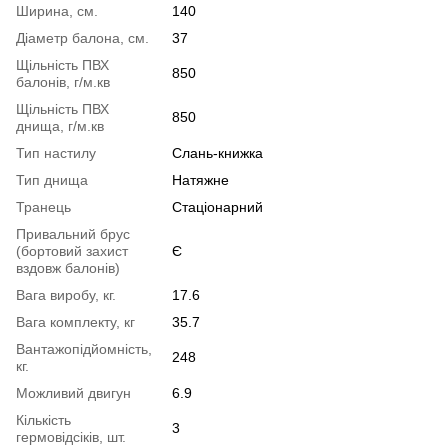
Ширина, см.
140
Діаметр балона, см.
37
Щільність ПВХ
850
балонів, г/м.кв
Щільність ПВХ
850
днища, г/м.кв
Тип настилу
Слань-книжка
Тип днища
Натяжне
Транець
Стаціонарний
Привальний брус
(бортовий захист
Є
вздовж балонів)
Вага виробу, кг.
17.6
Вага комплекту, кг
35.7
Вантажопідйомність,
248
кг.
Можливий двигун
6.9
Кількість
3
гермовідсіків, шт.