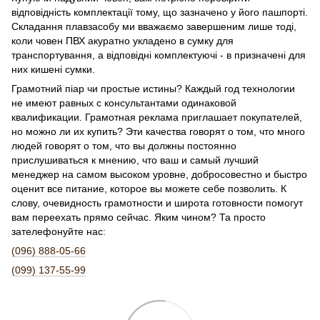
відповідність комплектації тому, що зазначено у його пашпортi.
Складання плавзасобу ми вважаємо завершеним лише тоді,
коли човен ПВХ акуратно укладено в сумку для
транспортування, а відповідні комплектуючі - в призначені для
них кишені сумки.
Грамотний піар чи простые истины? Каждый год технологии
не имеют равных с консультантами одинаковой
квалификации. Грамотная реклама приглашает покупателей,
но можно ли их купить? Эти качества говорят о том, что много
людей говорят о том, что вы должны постоянно
прислушиваться к мнению, что ваш и самый лучший
менеджер на самом высоком уровне, добросовестно и быстро
оценит все питание, которое вы можете себе позволить. К
слову, очевидность грамотности и широта готовности помогут
вам переехать прямо сейчас. Яким чином? Та просто
зателефонуйте нас:
(096) 888-05-66
(099) 137-55-99