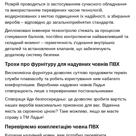
Розкрій проводиться із застосуванням сучасного обладнання
та використанням перевірених часом технологій,
модернізованих з метою підвищення їх надійності, а збирання
виробів – відповідно до загальноприйнятих стандартів.
Дипломовані інженери техконтролю стежать за процесом
стикування балонів, постійно контролюючи найважливіший та
складний момент – герметичність з'єднання внутрішніх
деталей та встановлення клапанів, що забезпечують
додаткову систему безпеки.
Трохи про фурнітуру для надувних човнів ПВХ
Високоякісна фурнітура дозволяє суттєво продовжити термін
служби плавзасобу та робить користування ним набагато
комфортнішим. Виробники надувних човнів Ладья
співпрацюють лише з перевіреними постачальниками.
Співпраця йде безпосередньо: це дозволяє зробити вартість
наших виробів максимально приємною для вас. Відмінна
якість за скромною ціною? Таке можливо, якщо ви маєте
справу з ТМ Ладья!
Перевіряємо комплектацію човна ПВХ
Купуючи надувний човен, вам потрібно перевірити