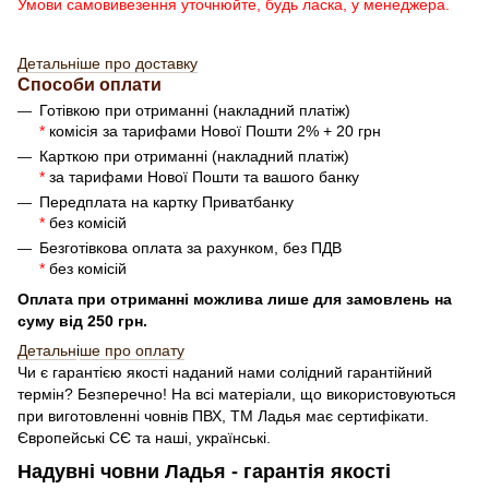
Умови самовивезення уточнюйте, будь ласка, у менеджера.
Детальніше про доставку
Способи оплати
Готівкою при отриманні (накладний платіж)
*
комісія за тарифами Нової Пошти 2% + 20 грн
Карткою при отриманні (накладний платіж)
*
за тарифами Нової Пошти та вашого банку
Передплата на картку Приватбанку
*
без комісій
Безготівкова оплата за рахунком, без ПДВ
*
без комісій
Оплата при отриманні можлива лише для замовлень на
суму від 250 грн.
Детальн
і
ше про оплату
Чи є гарантією якості наданий нами солідний гарантійний
термін? Безперечно! На всі матеріали, що використовуються
при виготовленні човнів ПВХ, ТМ Ладья має сертифікати.
Європейські СЄ та наші, українські.
Надувні човни Ладья - гарантія якості