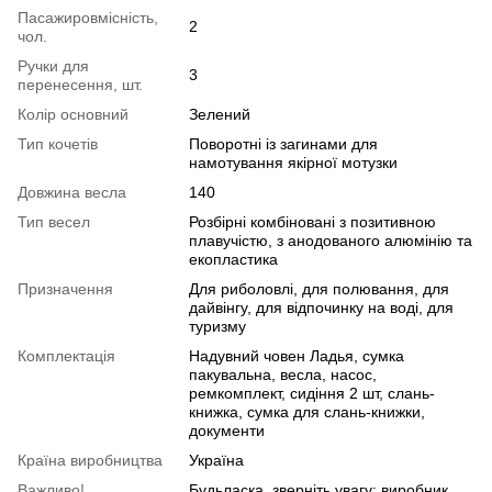
Пасажировмісність,
2
чол.
Ручки для
3
перенесення, шт.
Колір основний
Зелений
Тип кочетiв
Поворотні із загинами для
намотування якірної мотузки
Довжина весла
140
Тип весел
Розбірні комбіновані з позитивною
плавучістю, з анодованого алюмінію та
екопластика
Призначення
Для риболовлі, для полювання, для
дайвінгу, для відпочинку на воді, для
туризму
Комплектація
Надувний човен Ладья, сумка
пакувальна, весла, насос,
ремкомплект, сидіння 2 шт, слань-
книжка, сумка для слань-книжки,
документи
Країна виробництва
Україна
Важливо!
Будьласка, зверніть увагу: виробник