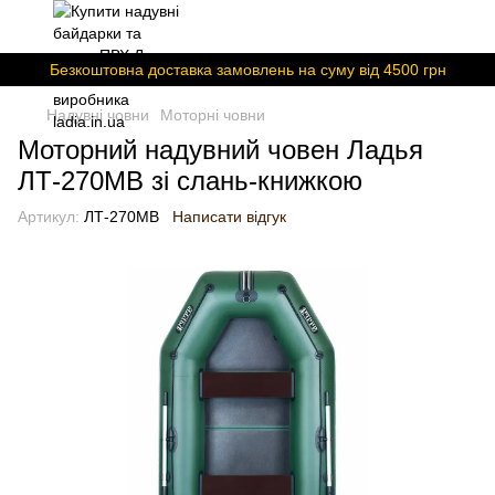
Безкоштовна доставка замовлень на суму вiд 4500 грн
Надувні човни
Моторні човни
Моторний надувний човен Ладья
ЛТ-270МВ зі слань-книжкою
Артикул:
ЛТ-270МВ
Написати відгук