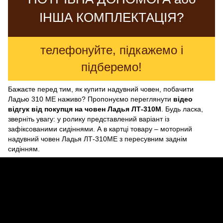
ІНША КОМПЛЕКТАЦІЯ?
телефонуйте, підкажемо і
підберемо!
Бажаєте перед тим, як купити надувний човен, побачити
Ладью 310 МЕ наживо? Пропонуємо переглянути
відео
відгук від покупця на човен Ладья ЛТ-310М
. Будь ласка,
зверніть увагу: у ролику представлений варіант із
зафіксованими сидіннями. А в картці товару – моторний
надувний човен Ладья ЛТ-310МЕ з пересувним заднім
сидінням.