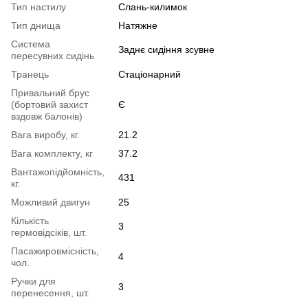
Тип настилу
Слань-килимок
Тип днища
Натяжне
Система
Заднє сидіння зсувне
пересувних сидінь
Транець
Стаціонарний
Привальний брус
(бортовий захист
Є
вздовж балонів)
Вага виробу, кг.
21.2
Вага комплекту, кг
37.2
Вантажопідйомність,
431
кг.
Можливий двигун
25
Кількість
3
гермовідсіків, шт.
Пасажировмісність,
4
чол.
Ручки для
3
перенесення, шт.