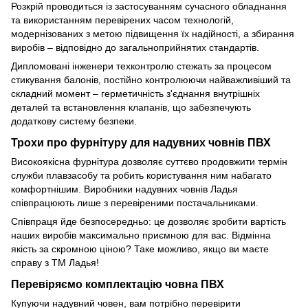
Розкрій проводиться із застосуванням сучасного обладнання
та використанням перевірених часом технологій,
модернізованих з метою підвищення їх надійності, а збирання
виробів – відповідно до загальноприйнятих стандартів.
Дипломовані інженери техконтролю стежать за процесом
стикування балонів, постійно контролюючи найважливіший та
складний момент – герметичність з'єднання внутрішніх
деталей та встановлення клапанів, що забезпечують
додаткову систему безпеки.
Трохи про фурнітуру для надувних човнів ПВХ
Високоякісна фурнітура дозволяє суттєво продовжити термін
служби плавзасобу та робить користування ним набагато
комфортнішим. Виробники надувних човнів Ладья
співпрацюють лише з перевіреними постачальниками.
Співпраця йде безпосередньо: це дозволяє зробити вартість
наших виробів максимально приємною для вас. Відмінна
якість за скромною ціною? Таке можливо, якщо ви маєте
справу з ТМ Ладья!
Перевіряємо комплектацію човна ПВХ
Купуючи надувний човен, вам потрібно перевірити