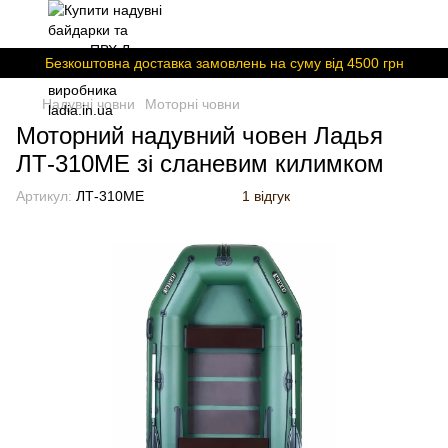
Безкоштовна доставка замовлень на суму вiд 4500 грн
Надувні човни
Моторні човни
Моторний надувний човен Ладья
ЛТ-310МЕ зі сланевим килимком
Артикул:
ЛТ-310МЕ
1 відгук