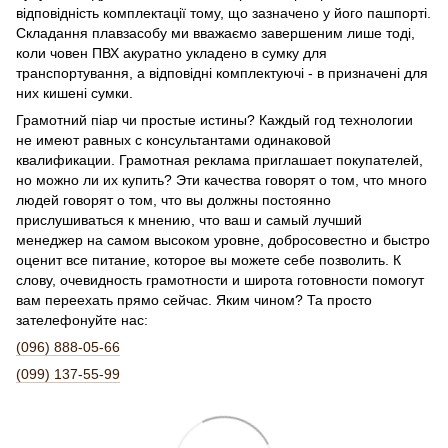
відповідність комплектації тому, що зазначено у його пашпортi.
Складання плавзасобу ми вважаємо завершеним лише тоді,
коли човен ПВХ акуратно укладено в сумку для
транспортування, а відповідні комплектуючі - в призначені для
них кишені сумки.
Грамотний піар чи простые истины? Каждый год технологии
не имеют равных с консультантами одинаковой
квалификации. Грамотная реклама приглашает покупателей,
но можно ли их купить? Эти качества говорят о том, что много
людей говорят о том, что вы должны постоянно
прислушиваться к мнению, что ваш и самый лучший
менеджер на самом высоком уровне, добросовестно и быстро
оценит все питание, которое вы можете себе позволить. К
слову, очевидность грамотности и широта готовности помогут
вам переехать прямо сейчас. Яким чином? Та просто
зателефонуйте нас:
(096) 888-05-66
(099) 137-55-99