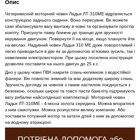
Опис
Чотиримісний моторний човен Ладья ЛТ-310МЕ відрізняється
конструкцією заднього сидіння. Воно пересувне. Ви можете
самі збалансувати вагу вантажу в човні та організувати простір
кокпіту. Присунути лавку ближче до транцю для зручності
керування двигуном. Повернути її на місце, якщо плануєте йти
на веслах. Надувний човен Ладья 310 МЕ дуже поворотливий і
легко приводиться в дію як за допомогою м'язових зусиль, так і
невеликим електромотором. При цьому посилена конструкція
дозволяє поставити на нього двигун до 25 к.с.
Дно у цьому човні ПВХ накрите слань-килимком з водостійкої
фанери. Він повністю знімний та має додаткову широку слань.
Зручність догляду за човном з таким настилом поєднується з
безпекою, оскільки широкі та товсті листи бакеліту підтримують
вагу рибалки найсоліднішої комплектації. Моторний човен
Ладья ЛТ-310МЕ - 4-місна золота середина. Можна впоратися
з ним самотужки. Можна розпустити велику компанію. Або
поставити потужний мотор та катати дітей з ним за допомогою
на водному атракціоні.
ПОТРІБНА ДОПОМОГА або