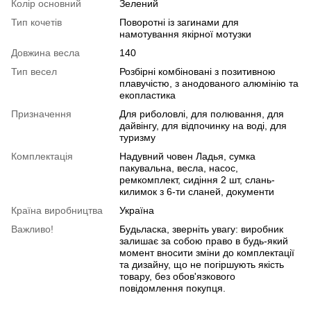
Колір основний
Зелений
Тип кочетiв
Поворотні із загинами для
намотування якірної мотузки
Довжина весла
140
Тип весел
Розбірні комбіновані з позитивною
плавучістю, з анодованого алюмінію та
екопластика
Призначення
Для риболовлі, для полювання, для
дайвінгу, для відпочинку на воді, для
туризму
Комплектація
Надувний човен Ладья, сумка
пакувальна, весла, насос,
ремкомплект, сидіння 2 шт, слань-
килимок з 6-ти сланей, документи
Країна виробництва
Україна
Важливо!
Будьласка, зверніть увагу: виробник
залишає за собою право в будь-який
момент вносити зміни до комплектації
та дизайну, що не погіршують якість
товару, без обов'язкового
повідомлення покупця.