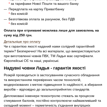
*
за тарифами Нової Пошти та вашого банку
Передплата на картку Приватбанку
*
без комісій
Безготівкова оплата за рахунком, без ПДВ
*
без комісій
Оплата при отриманні можлива лише для замовлень на
суму від 250 грн.
Детальн
і
ше про оплату
Чи є гарантією якості наданий нами солідний гарантійний
термін? Безперечно! На всі матеріали, що використовуються
при виготовленні човнів ПВХ, ТМ Ладья має сертифікати.
Європейські СЄ та наші, українські.
Надувні човни Ладья - гарантія якості
Розкрій проводиться із застосуванням сучасного обладнання
та використанням перевірених часом технологій,
модернізованих з метою підвищення їх надійності, а збирання
виробів – відповідно до загальноприйнятих стандартів.
Дипломовані інженери техконтролю стежать за процесом
стикування балонів, постійно контролюючи найважливіший та
складний момент – герметичність з'єднання внутрішніх