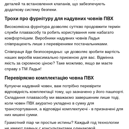
деталей та встановлення клапанів, що забезпечують
додаткову систему безпеки.
Трохи про фурнітуру для надувних човнів ПВХ
Високоякісна фурнітура дозволяє суттєво продовжити термін
служби плавзасобу та робить користування ним набагато
комфортнішим. Виробники надувних човнів Ладья
співпрацюють лише з перевіреними постачальниками.
Співпраця йде безпосередньо: це дозволяє зробити вартість
наших виробів максимально приємною для вас. Відмінна
якість за скромною ціною? Таке можливо, якщо ви маєте
справу з ТМ Ладья!
Перевіряємо комплектацію човна ПВХ
Купуючи надувний човен, вам потрібно перевірити
відповідність комплектації тому, що зазначено у його пашпортi.
Складання плавзасобу ми вважаємо завершеним лише тоді,
коли човен ПВХ акуратно укладено в сумку для
транспортування, а відповідні комплектуючі - в призначені для
них кишені сумки.
Грамотний піар чи простые истины? Каждый год технологии
не имеют равных с консультантами одинаковой