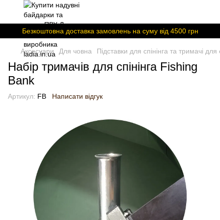
Безкоштовна доставка замовлень на суму вiд 4500 грн
Аксесуари
Для човна
Підставки для спінінга та тримачі для
Набір тримачів для спінінга Fishing
Bank
Артикул:
FB
Написати відгук