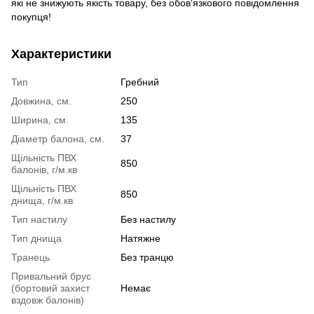
які не знижують якість товару, без обов'язкового повідомлення
покупця!
Характеристики
Тип
Гребний
Довжина, см.
250
Ширина, см.
135
Діаметр балона, см.
37
Щільність ПВХ
850
балонів, г/м.кв
Щільність ПВХ
850
днища, г/м.кв
Тип настилу
Без настилу
Тип днища
Натяжне
Транець
Без транцю
Привальний брус
(бортовий захист
Немає
вздовж балонів)