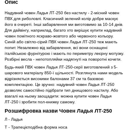
Опис
Надувний човен Ладья ЛТ-250 без настилу - 2-місний човен
ПВХ для риболовлі. Класичний зелений колір добре маскує
його в очереті. Інші забарвлення ми виготовимо за 10-14 днів.
Для дайвінгу, наприклад, багато хто вирішує купити надувний
човен помітного яскраво-жовтого або червоного кольору.
Синій або світло-сірий ПВХ човен Ладья ЛТ-250 теж мають
попит. Незалежно від забарвлення, всі вони оснащені
італійською фурнітурою і мають по периметру леєрну мотузку.
Розбірні весла - непотопляйки надягнуті на поворотні кочети.
Будь-який ПВХ човен Ладья ЛТ-250-серії виготовлений з 5-
шарового матеріалу 850-ї щільності. Розглянута нами модель
відрізняється високими балонами 37 см та базовою
комплектацією. Це зручно: надувний човен Ладья ЛТ-250
дозволяє самостійно підібрати тип днищового настилу. Або
взагалі на ньому заощадити: можна купити човен Ладья
ЛТ-250 і зробити пол-книжку самому.
Розшифровка назви Човен Ладья ЛТ-250
Л - Ладья
Т - Трапецієподібна форма носа