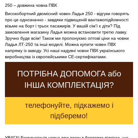
250 – довжина човна ПВХ
Високобортний двомісний човен Ладья 250 - відгуки говорять
про це однозначно - завдяки підвищеній вантажопідйомності
візьме на борт і трьох пасажирів. У вашій сім'ї є діти? Під
замовлення магазину Ладья можна встановити третю лавку.
Зручно буде всім! Також ми пропонуємо оптові ціни на човни
Ладья ЛТ-250 та інші моделі. Можна купити човен ПВХ
напряму із заводу. Усі наші надувні човни ПВХ українського
виробництва із європейськими СЕ-сертифікатами.
ПОТРІБНА ДОПОМОГА або
ІНША КОМПЛЕКТАЦІЯ?
телефонуйте, підкажемо і
підберемо!
УВАГА! Експлуатація човна при тиску в бортових відсіках, що