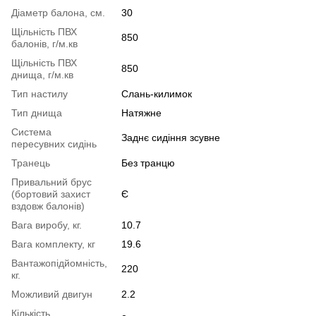
Діаметр балона, см.
30
Щільність ПВХ
850
балонів, г/м.кв
Щільність ПВХ
850
днища, г/м.кв
Тип настилу
Слань-килимок
Тип днища
Натяжне
Система
Заднє сидіння зсувне
пересувних сидінь
Транець
Без транцю
Привальний брус
(бортовий захист
Є
вздовж балонів)
Вага виробу, кг.
10.7
Вага комплекту, кг
19.6
Вантажопідйомність,
220
кг.
Можливий двигун
2.2
Кількість