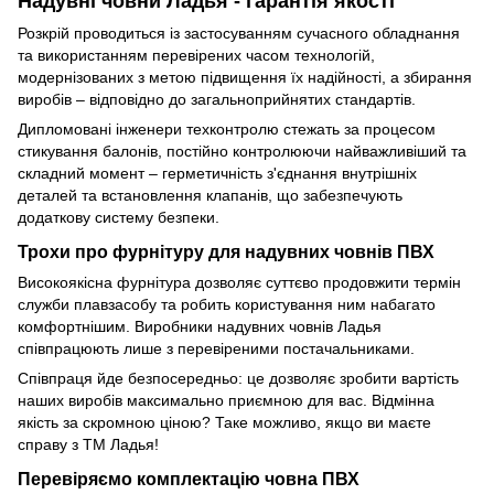
Надувні човни Ладья - гарантія якості
Розкрій проводиться із застосуванням сучасного обладнання
та використанням перевірених часом технологій,
модернізованих з метою підвищення їх надійності, а збирання
виробів – відповідно до загальноприйнятих стандартів.
Дипломовані інженери техконтролю стежать за процесом
стикування балонів, постійно контролюючи найважливіший та
складний момент – герметичність з'єднання внутрішніх
деталей та встановлення клапанів, що забезпечують
додаткову систему безпеки.
Трохи про фурнітуру для надувних човнів ПВХ
Високоякісна фурнітура дозволяє суттєво продовжити термін
служби плавзасобу та робить користування ним набагато
комфортнішим. Виробники надувних човнів Ладья
співпрацюють лише з перевіреними постачальниками.
Співпраця йде безпосередньо: це дозволяє зробити вартість
наших виробів максимально приємною для вас. Відмінна
якість за скромною ціною? Таке можливо, якщо ви маєте
справу з ТМ Ладья!
Перевіряємо комплектацію човна ПВХ