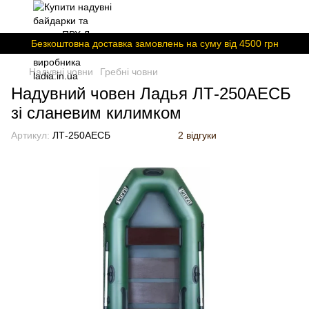
Безкоштовна доставка замовлень на суму вiд 4500 грн
Надувні човни
Гребні човни
Надувний човен Ладья ЛТ-250АЕСБ
зі сланевим килимком
Артикул:
ЛТ-250АЕСБ
2 відгуки