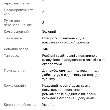
2
гермовідсіків, шт.
Пасажировмісність,
2
чол.
Ручки для
2
перенесення, шт.
Колір основний
Зелений
Тип кочетiв
Поворотні із загинами для
намотування якірної мотузки
Довжина весла
140
Тип весел
Розбірні комбіновані з позитивною
плавучістю, з анодованого алюмінію та
екопластика
Призначення
Для риболовлі, для полювання, для
дайвінгу, для відпочинку на воді, для
туризму
Комплектація
Надувний човен Ладья, сумка
пакувальна, весла, насос,
ремкомплект, сидіння 2 шт, слань-
килимок з 2-х сланей, документи
Країна виробництва
Україна