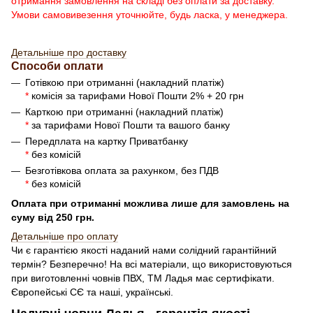
отримання замовлення на складі без оплати за доставку.
Умови самовивезення уточнюйте, будь ласка, у менеджера.
Детальніше про доставку
Способи оплати
Готівкою при отриманні (накладний платіж)
*
комісія за тарифами Нової Пошти 2% + 20 грн
Карткою при отриманні (накладний платіж)
*
за тарифами Нової Пошти та вашого банку
Передплата на картку Приватбанку
*
без комісій
Безготівкова оплата за рахунком, без ПДВ
*
без комісій
Оплата при отриманні можлива лише для замовлень на
суму від 250 грн.
Детальн
і
ше про оплату
Чи є гарантією якості наданий нами солідний гарантійний
термін? Безперечно! На всі матеріали, що використовуються
при виготовленні човнів ПВХ, ТМ Ладья має сертифікати.
Європейські СЄ та наші, українські.