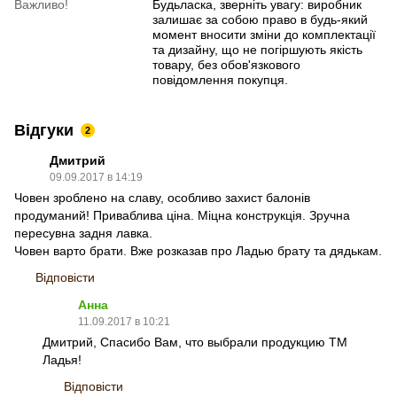
Важливо!
Будьласка, зверніть увагу: виробник
залишає за собою право в будь-який
момент вносити зміни до комплектації
та дизайну, що не погіршують якість
товару, без обов'язкового
повідомлення покупця.
Відгуки
2
Дмитрий
09.09.2017 в 14:19
Човен зроблено на славу, особливо захист балонiв
продуманий! Приваблива цiна. Мiцна конструкцiя. Зручна
пересувна задня лавка.
Човен варто брати. Вже розказав про Ладью брату та дядькам.
Відповісти
Анна
11.09.2017 в 10:21
Дмитрий, Спасибо Вам, что выбрали продукцию ТМ
Ладья!
Відповісти