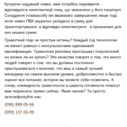
Купуючи надувний човен, вам потрібно перевірити
відповідність комплектації тому, що зазначено у його пашпортi.
Складання плавзасобу ми вважаємо завершеним лише тоді,
коли човен ПВХ акуратно укладено в сумку для
транспортування, а відповідні комплектуючі - в призначені для
них кишені сумки.
Грамотний піар чи простые истины? Каждый год технологии
не имеют равных с консультантами одинаковой
квалификации. Грамотная реклама приглашает покупателей,
но можно ли их купить? Эти качества говорят о том, что много
людей говорят о том, что вы должны постоянно
прислушиваться к мнению, что ваш и самый лучший
менеджер на самом высоком уровне, добросовестно и быстро
оценит все питание, которое вы можете себе позволить. К
слову, очевидность грамотности и широта готовности помогут
вам переехать прямо сейчас. Яким чином? Та просто
зателефонуйте нас:
(096) 888-05-66
(099) 137-55-99