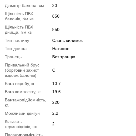
Діаметр балона, см.
30
Щільність ПВХ
850
балонів, г/м.кв
Щільність ПВХ
850
днища, г/м.кв
Тип настилу
Слань-килимок
Тип днища
Натяжне
Транець
Без транцю
Привальний брус
(бортовий захист
Є
вздовж балонів)
Вага виробу, кг.
10.7
Вага комплекту, кг
19.6
Вантажопідйомність,
220
кг.
Можливий двигун
2.2
Кількість
2
гермовідсіків, шт.
Пасажировмісність,