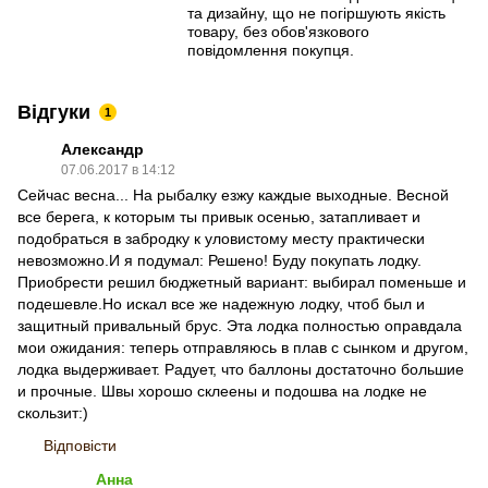
та дизайну, що не погіршують якість
товару, без обов'язкового
повідомлення покупця.
Відгуки
1
Александр
07.06.2017 в 14:12
Сейчас весна... На рыбалку езжу каждые выходные. Весной
все берега, к которым ты привык осенью, затапливает и
подобраться в забродку к уловистому месту практически
невозможно.И я подумал: Решено! Буду покупать лодку.
Приобрести решил бюджетный вариант: выбирал поменьше и
подешевле.Но искал все же надежную лодку, чтоб был и
защитный привальный брус. Эта лодка полностью оправдала
мои ожидания: теперь отправляюсь в плав с сынком и другом,
лодка выдерживает. Радует, что баллоны достаточно большие
и прочные. Швы хорошо склеены и подошва на лодке не
скользит:)
Відповісти
Анна