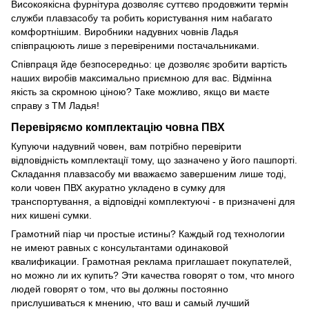
Високоякісна фурнітура дозволяє суттєво продовжити термін
служби плавзасобу та робить користування ним набагато
комфортнішим. Виробники надувних човнів Ладья
співпрацюють лише з перевіреними постачальниками.
Співпраця йде безпосередньо: це дозволяє зробити вартість
наших виробів максимально приємною для вас. Відмінна
якість за скромною ціною? Таке можливо, якщо ви маєте
справу з ТМ Ладья!
Перевіряємо комплектацію човна ПВХ
Купуючи надувний човен, вам потрібно перевірити
відповідність комплектації тому, що зазначено у його пашпортi.
Складання плавзасобу ми вважаємо завершеним лише тоді,
коли човен ПВХ акуратно укладено в сумку для
транспортування, а відповідні комплектуючі - в призначені для
них кишені сумки.
Грамотний піар чи простые истины? Каждый год технологии
не имеют равных с консультантами одинаковой
квалификации. Грамотная реклама приглашает покупателей,
но можно ли их купить? Эти качества говорят о том, что много
людей говорят о том, что вы должны постоянно
прислушиваться к мнению, что ваш и самый лучший