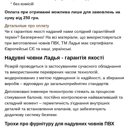
*
без комісій
Оплата при отриманні можлива лише для замовлень на
суму від 250 грн.
Детальн
і
ше про оплату
Чи є гарантією якості наданий нами солідний гарантійний
термін? Безперечно! На всі матеріали, що використовуються
при виготовленні човнів ПВХ, ТМ Ладья має сертифікати.
Європейські СЄ та наші, українські.
Надувні човни Ладья - гарантія якості
Розкрій проводиться із застосуванням сучасного обладнання
та використанням перевірених часом технологій,
модернізованих з метою підвищення їх надійності, а збирання
виробів – відповідно до загальноприйнятих стандартів.
Дипломовані інженери техконтролю стежать за процесом
стикування балонів, постійно контролюючи найважливіший та
складний момент – герметичність з'єднання внутрішніх
деталей та встановлення клапанів, що забезпечують
додаткову систему безпеки.
Трохи про фурнітуру для надувних човнів ПВХ