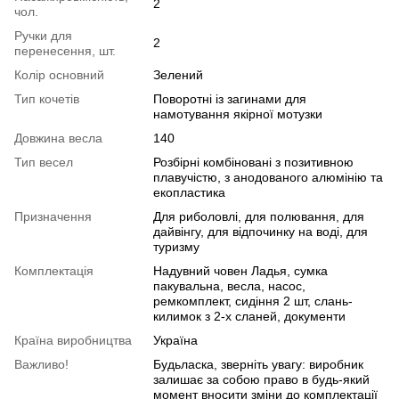
2
чол.
Ручки для
2
перенесення, шт.
Колір основний
Зелений
Тип кочетiв
Поворотні із загинами для
намотування якірної мотузки
Довжина весла
140
Тип весел
Розбірні комбіновані з позитивною
плавучістю, з анодованого алюмінію та
екопластика
Призначення
Для риболовлі, для полювання, для
дайвінгу, для відпочинку на воді, для
туризму
Комплектація
Надувний човен Ладья, сумка
пакувальна, весла, насос,
ремкомплект, сидіння 2 шт, слань-
килимок з 2-х сланей, документи
Країна виробництва
Україна
Важливо!
Будьласка, зверніть увагу: виробник
залишає за собою право в будь-який
момент вносити зміни до комплектації