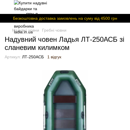
Безкоштовна доставка замовлень на суму вiд 4500 грн
Надувні човни
Гребні човни
Надувний човен Ладья ЛТ-250АСБ зі
сланевим килимком
Артикул:
ЛТ-250АСБ
1 відгук