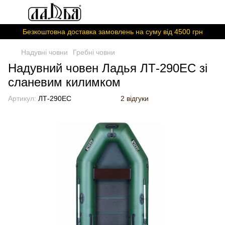
Безкоштовна доставка замовлень на суму вiд 4500 грн
Надувні човни
Гребні човни
Надувний човен Ладья ЛТ-290ЕС зі
сланевим килимком
Артикул:
ЛТ-290ЕС
2 відгуки