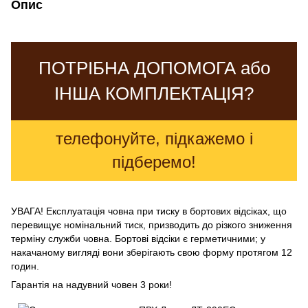
Опис
ПОТРІБНА ДОПОМОГА або
ІНША КОМПЛЕКТАЦІЯ?
телефонуйте, підкажемо і
підберемо!
УВАГА! Експлуатація човна при тиску в бортових відсіках, що
перевищує номінальний тиск, призводить до різкого зниження
терміну служби човна. Бортові відсіки є герметичними; у
накачаному вигляді вони зберігають свою форму протягом 12
годин.
Гарантія на надувний човен 3 роки!