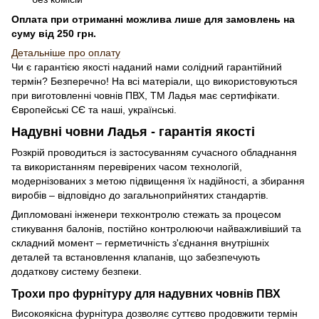
Оплата при отриманні можлива лише для замовлень на
суму від 250 грн.
Детальн
і
ше про оплату
Чи є гарантією якості наданий нами солідний гарантійний
термін? Безперечно! На всі матеріали, що використовуються
при виготовленні човнів ПВХ, ТМ Ладья має сертифікати.
Європейські СЄ та наші, українські.
Надувні човни Ладья - гарантія якості
Розкрій проводиться із застосуванням сучасного обладнання
та використанням перевірених часом технологій,
модернізованих з метою підвищення їх надійності, а збирання
виробів – відповідно до загальноприйнятих стандартів.
Дипломовані інженери техконтролю стежать за процесом
стикування балонів, постійно контролюючи найважливіший та
складний момент – герметичність з'єднання внутрішніх
деталей та встановлення клапанів, що забезпечують
додаткову систему безпеки.
Трохи про фурнітуру для надувних човнів ПВХ
Високоякісна фурнітура дозволяє суттєво продовжити термін