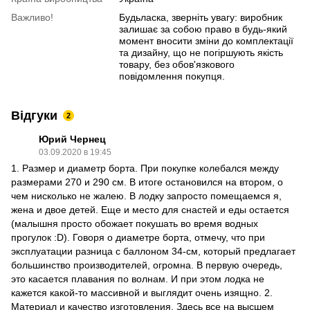
Важливо!
Будьласка, зверніть увагу: виробник
залишає за собою право в будь-який
момент вносити зміни до комплектації
та дизайну, що не погіршують якість
товару, без обов'язкового
повідомлення покупця.
Відгуки
2
Юрий Чернец
03.09.2020 в 19:45
1. Размер и диаметр борта. При покупке колебался между
размерами 270 и 290 см. В итоге остановился на втором, о
чем нисколько не жалею. В лодку запросто помещаемся я,
жена и двое детей. Еще и место для снастей и еды остается
(малышня просто обожает покушать во время водных
прогулок :D). Говоря о диаметре борта, отмечу, что при
эксплуатации разница с баллоном 34-см, который предлагает
большинство производителей, огромна. В первую очередь,
это касается плавания по волнам. И при этом лодка не
кажется какой-то массивной и выглядит очень изящно. 2.
Материал и качество изготовления. Здесь все на высшем