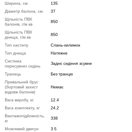
Ширина, см.
135
Діаметр балона, см.
37
Щільність ПВХ
850
балонів, г/м.кв
Щільність ПВХ
850
днища, г/м.кв
Тип настилу
Слань-килимок
Тип днища
Натяжне
Система
Заднє сидіння зсувне
пересувних сидінь
Транець
Без транцю
Привальний брус
(бортовий захист
Немає
вздовж балонів)
Вага виробу, кг.
12.4
Вага комплекту, кг
24.2
Вантажопідйомність,
338
кг.
Можливий двигун
3.5