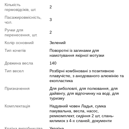
Кількість
2
гермовідсіків, шт.
Пасажировмісність,
3
чол.
Ручки для
2
перенесення, шт.
Колір основний
Зелений
Тип кочетiв
Поворотні із загинами для
намотування якірної мотузки
Довжина весла
140
Тип весел
Розбірні комбіновані з позитивною
плавучістю, з анодованого алюмінію та
екопластика
Призначення
Для риболовлі, для полювання, для
дайвінгу, для відпочинку на воді, для
туризму
Комплектація
Надувний човен Ладья, сумка
пакувальна, весла, насос,
ремкомплект, сидіння 2 шт, слань-
килимок з 4-х сланей, документи
Країна виробництва
Україна