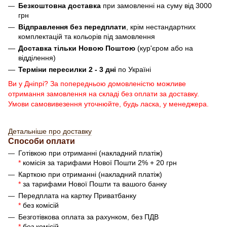
Безкоштовна доставка
при замовленні на суму від 3000
грн
Відправлення без передплати
, крім нестандартних
комплектацій та кольорів під замовлення
Доставка тільки Новою Поштою
(кур'єром або на
відділення)
Терміни пересилки 2 - 3 дні
по Україні
Ви у Дніпрі? За попередньою домовленістю можливе
отримання замовлення на складі без оплати за доставку.
Умови самовивезення уточнюйте, будь ласка, у менеджера.
Детальніше про доставку
Способи оплати
Готівкою при отриманні (накладний платіж)
*
комісія за тарифами Нової Пошти 2% + 20 грн
Карткою при отриманні (накладний платіж)
*
за тарифами Нової Пошти та вашого банку
Передплата на картку Приватбанку
*
без комісій
Безготівкова оплата за рахунком, без ПДВ
*
без комісій