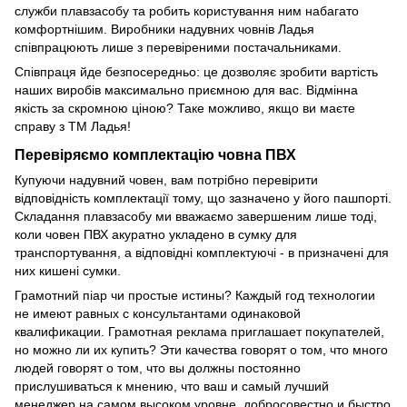
служби плавзасобу та робить користування ним набагато
комфортнішим. Виробники надувних човнів Ладья
співпрацюють лише з перевіреними постачальниками.
Співпраця йде безпосередньо: це дозволяє зробити вартість
наших виробів максимально приємною для вас. Відмінна
якість за скромною ціною? Таке можливо, якщо ви маєте
справу з ТМ Ладья!
Перевіряємо комплектацію човна ПВХ
Купуючи надувний човен, вам потрібно перевірити
відповідність комплектації тому, що зазначено у його пашпортi.
Складання плавзасобу ми вважаємо завершеним лише тоді,
коли човен ПВХ акуратно укладено в сумку для
транспортування, а відповідні комплектуючі - в призначені для
них кишені сумки.
Грамотний піар чи простые истины? Каждый год технологии
не имеют равных с консультантами одинаковой
квалификации. Грамотная реклама приглашает покупателей,
но можно ли их купить? Эти качества говорят о том, что много
людей говорят о том, что вы должны постоянно
прислушиваться к мнению, что ваш и самый лучший
менеджер на самом высоком уровне, добросовестно и быстро