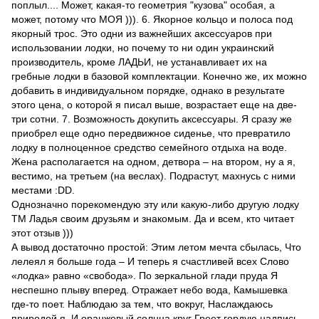
поплыл.... Может, какая-то геометрия "кузова" особая, а
может, потому что МОЯ ))). 6. Якорное кольцо и полоса под
якорный трос. Это одни из важнейших аксессуаров при
использовании лодки, но почему то ни один украинский
производитель, кроме ЛАДЬИ, не устанавливает их на
гребные лодки в базовой комплектации. Конечно же, их можно
добавить в индивидуальном порядке, однако в результате
этого цена, о которой я писал выше, возрастает еще на две-
три сотни. 7. Возможность докупить аксессуары. Я сразу же
приобрел еще одно передвижное сиденье, что превратило
лодку в полноценное средство семейного отдыха на воде.
Жена располагается на одном, детвора – на втором, ну а я,
вестимо, на третьем (на веслах). Подрастут, махнусь с ними
местами :DD.
Однозначно порекомендую эту или какую-либо другую лодку
ТМ Ладья своим друзьям и знакомым. Да и всем, кто читает
этот отзыв )))
А вывод достаточно простой: Этим летом мечта сбылась, Что
лелеял я больше года – И теперь я счастливей всех Слово
«лодка» равно «свобода». По зеркальной глади пруда Я
неспешно плыву вперед. Отражает небо вода, Камышевка
где-то поет. Наблюдаю за тем, что вокруг, Наслаждаюсь
природой я, И оранжевый солнца круг Греет гордую надпись