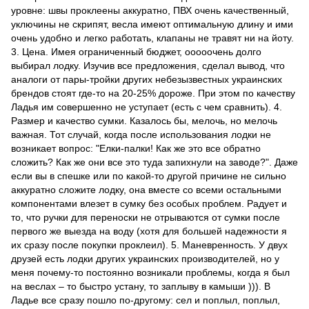
уровне: швы проклеены аккуратно, ПВХ очень качественный,
уключины не скрипят, весла имеют оптимальную длину и ими
очень удобно и легко работать, клапаны не травят ни на йоту.
3. Цена. Имея ограниченный бюджет, ооооочень долго
выбирал лодку. Изучив все предложения, сделал вывод, что
аналоги от пары-тройки других небезызвестных украинских
брендов стоят где-то на 20-25% дороже. При этом по качеству
Ладья им совершенно не уступает (есть с чем сравнить). 4.
Размер и качество сумки. Казалось бы, мелочь, но мелочь
важная. Тот случай, когда после использования лодки не
возникает вопрос: "Елки-палки! Как же это все обратно
сложить? Как же они все это туда запихнули на заводе?". Даже
если вы в спешке или по какой-то другой причине не сильно
аккуратно сложите лодку, она вместе со всеми остальными
компонентами влезет в сумку без особых проблем. Радует и
то, что ручки для переноски не отрываются от сумки после
первого же выезда на воду (хотя для большей надежности я
их сразу после покупки проклеил). 5. Маневренность. У двух
друзей есть лодки других украинских производителей, но у
меня почему-то постоянно возникали проблемы, когда я был
на веслах – то быстро устану, то заплыву в камыши ))). В
Ладье все сразу пошло по-другому: сел и поплыл, поплыл,