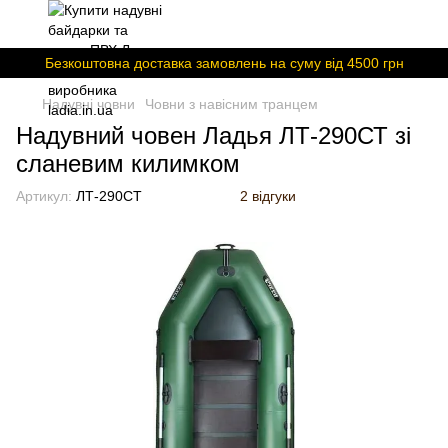
Безкоштовна доставка замовлень на суму вiд 4500 грн
Надувні човни
Човни з навісним транцем
Надувний човен Ладья ЛТ-290СТ зі
сланевим килимком
Артикул:
ЛТ-290СТ
2 відгуки