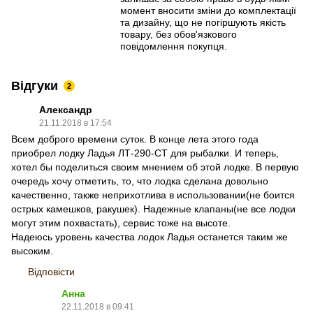
момент вносити зміни до комплектації
та дизайну, що не погіршують якість
товару, без обов'язкового
повідомлення покупця.
Відгуки
2
Александр
21.11.2018 в 17:54
Всем доброго времени суток. В конце лета этого года
приобрел лодку Ладья ЛТ-290-СТ для рыбалки. И теперь,
хотел бы поделиться своим мнением об этой лодке. В первую
очередь хочу отметить, то, что лодка сделана довольно
качественно, также неприхотлива в использовании(не боится
острых камешков, ракушек). Надежные клапаны(не все лодки
могут этим похвастать), сервис тоже на высоте.
Надеюсь уровень качества лодок Ладья останется таким же
высоким.
Відповісти
Анна
22.11.2018 в 09:41