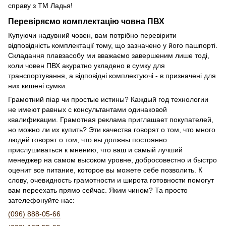
справу з ТМ Ладья!
Перевіряємо комплектацію човна ПВХ
Купуючи надувний човен, вам потрібно перевірити
відповідність комплектації тому, що зазначено у його пашпортi.
Складання плавзасобу ми вважаємо завершеним лише тоді,
коли човен ПВХ акуратно укладено в сумку для
транспортування, а відповідні комплектуючі - в призначені для
них кишені сумки.
Грамотний піар чи простые истины? Каждый год технологии
не имеют равных с консультантами одинаковой
квалификации. Грамотная реклама приглашает покупателей,
но можно ли их купить? Эти качества говорят о том, что много
людей говорят о том, что вы должны постоянно
прислушиваться к мнению, что ваш и самый лучший
менеджер на самом высоком уровне, добросовестно и быстро
оценит все питание, которое вы можете себе позволить. К
слову, очевидность грамотности и широта готовности помогут
вам переехать прямо сейчас. Яким чином? Та просто
зателефонуйте нас:
(096) 888-05-66