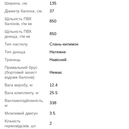
Ширина, см.
135
Діаметр балона, см.
37
Щільність ПВХ
850
балонів, г/м.кв
Щільність ПВХ
850
днища, г/м.кв
Тип настилу
Слань-килимок
Тип днища
Натяжне
Транець
Навісний
Привальний брус
(бортовий захист
Немає
вздовж балонів)
Вага виробу, кг.
12.4
Вага комплекту, кг
25.5
Вантажопідйомність,
338
кг.
Можливий двигун
3.5
Кількість
2
гермовідсіків, шт.