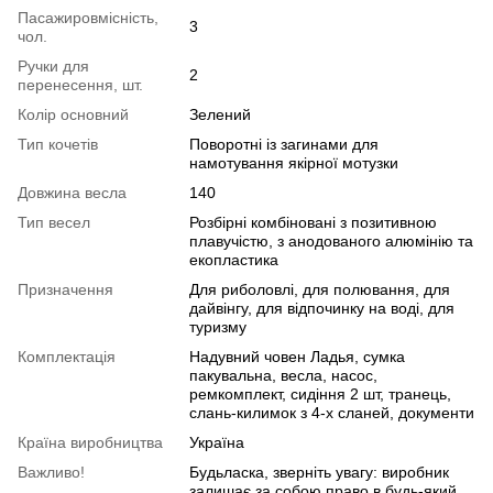
Пасажировмісність,
3
чол.
Ручки для
2
перенесення, шт.
Колір основний
Зелений
Тип кочетiв
Поворотні із загинами для
намотування якірної мотузки
Довжина весла
140
Тип весел
Розбірні комбіновані з позитивною
плавучістю, з анодованого алюмінію та
екопластика
Призначення
Для риболовлі, для полювання, для
дайвінгу, для відпочинку на воді, для
туризму
Комплектація
Надувний човен Ладья, сумка
пакувальна, весла, насос,
ремкомплект, сидіння 2 шт, транець,
слань-килимок з 4-х сланей, документи
Країна виробництва
Україна
Важливо!
Будьласка, зверніть увагу: виробник
залишає за собою право в будь-який