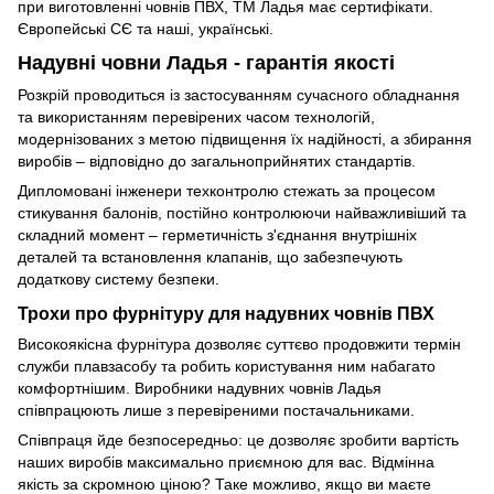
при виготовленні човнів ПВХ, ТМ Ладья має сертифікати.
Європейські СЄ та наші, українські.
Надувні човни Ладья - гарантія якості
Розкрій проводиться із застосуванням сучасного обладнання
та використанням перевірених часом технологій,
модернізованих з метою підвищення їх надійності, а збирання
виробів – відповідно до загальноприйнятих стандартів.
Дипломовані інженери техконтролю стежать за процесом
стикування балонів, постійно контролюючи найважливіший та
складний момент – герметичність з'єднання внутрішніх
деталей та встановлення клапанів, що забезпечують
додаткову систему безпеки.
Трохи про фурнітуру для надувних човнів ПВХ
Високоякісна фурнітура дозволяє суттєво продовжити термін
служби плавзасобу та робить користування ним набагато
комфортнішим. Виробники надувних човнів Ладья
співпрацюють лише з перевіреними постачальниками.
Співпраця йде безпосередньо: це дозволяє зробити вартість
наших виробів максимально приємною для вас. Відмінна
якість за скромною ціною? Таке можливо, якщо ви маєте