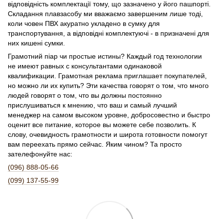
відповідність комплектації тому, що зазначено у його пашпортi.
Складання плавзасобу ми вважаємо завершеним лише тоді,
коли човен ПВХ акуратно укладено в сумку для
транспортування, а відповідні комплектуючі - в призначені для
них кишені сумки.
Грамотний піар чи простые истины? Каждый год технологии
не имеют равных с консультантами одинаковой
квалификации. Грамотная реклама приглашает покупателей,
но можно ли их купить? Эти качества говорят о том, что много
людей говорят о том, что вы должны постоянно
прислушиваться к мнению, что ваш и самый лучший
менеджер на самом высоком уровне, добросовестно и быстро
оценит все питание, которое вы можете себе позволить. К
слову, очевидность грамотности и широта готовности помогут
вам переехать прямо сейчас. Яким чином? Та просто
зателефонуйте нас:
(096) 888-05-66
(099) 137-55-99