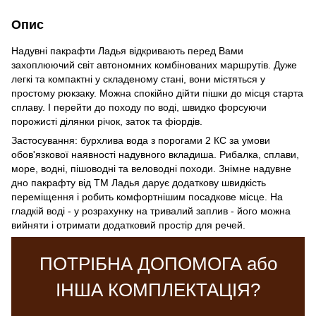
Опис
Надувні пакрафти Ладья відкривають перед Вами
захоплюючий світ автономних комбінованих маршрутів. Дуже
легкі та компактні у складеному стані, вони містяться у
простому рюкзаку. Можна спокійно дійти пішки до місця старта
сплаву. І перейти до походу по воді, швидко форсуючи
порожисті ділянки річок, заток та фіордів.
Застосування: бурхлива вода з порогами 2 КС за умови
обов'язкової наявності надувного вкладиша. Рибалка, сплави,
море, водні, пішоводні та веловодні походи. Знімне надувне
дно пакрафту від ТМ Ладья дарує додаткову швидкість
переміщення і робить комфортнішим посадкове місце. На
гладкій воді - у розрахунку на тривалий заплив - його можна
вийняти і отримати додатковий простір для речей.
ПОТРІБНА ДОПОМОГА або
ІНША КОМПЛЕКТАЦІЯ?