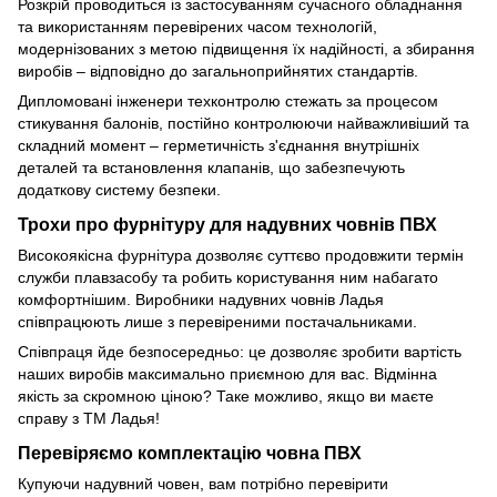
Розкрій проводиться із застосуванням сучасного обладнання
та використанням перевірених часом технологій,
модернізованих з метою підвищення їх надійності, а збирання
виробів – відповідно до загальноприйнятих стандартів.
Дипломовані інженери техконтролю стежать за процесом
стикування балонів, постійно контролюючи найважливіший та
складний момент – герметичність з'єднання внутрішніх
деталей та встановлення клапанів, що забезпечують
додаткову систему безпеки.
Трохи про фурнітуру для надувних човнів ПВХ
Високоякісна фурнітура дозволяє суттєво продовжити термін
служби плавзасобу та робить користування ним набагато
комфортнішим. Виробники надувних човнів Ладья
співпрацюють лише з перевіреними постачальниками.
Співпраця йде безпосередньо: це дозволяє зробити вартість
наших виробів максимально приємною для вас. Відмінна
якість за скромною ціною? Таке можливо, якщо ви маєте
справу з ТМ Ладья!
Перевіряємо комплектацію човна ПВХ
Купуючи надувний човен, вам потрібно перевірити