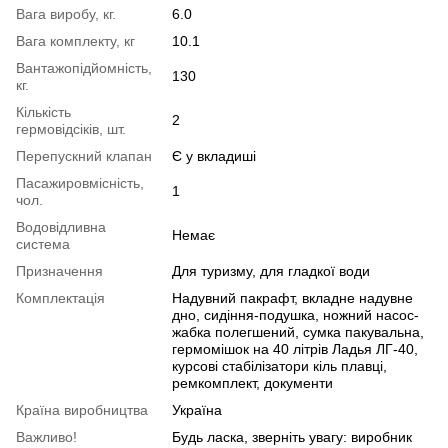
Вага виробу, кг.
6.0
Вага комплекту, кг
10.1
Вантажопідйомність,
130
кг.
Кількість
2
гермовідсіків, шт.
Перепускний клапан
Є у вкладиші
Пасажировмісність,
1
чол.
Водовідливна
Немає
система
Призначення
Для туризму, для гладкої води
Комплектація
Надувний пакрафт, вкладне надувне
дно, сидіння-подушка, ножний насос-
жабка полегшений, сумка пакувальна,
гермомішок на 40 літрів Ладья ЛГ-40,
курсові стабілізатори кіль плавці,
ремкомплект, документи
Країна виробництва
Україна
Важливо!
Будь ласка, зверніть увагу: виробник