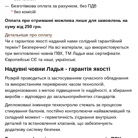
Безготівкова оплата за рахунком, без ПДВ
*
без комісій
Оплата при отриманні можлива лише для замовлень на
суму від 250 грн.
Детальн
і
ше про оплату
Чи є гарантією якості наданий нами солідний гарантійний
термін? Безперечно! На всі матеріали, що використовуються
при виготовленні човнів ПВХ, ТМ Ладья має сертифікати.
Європейські СЄ та наші, українські.
Надувні човни Ладья - гарантія якості
Розкрій проводиться із застосуванням сучасного обладнання
та використанням перевірених часом технологій,
модернізованих з метою підвищення їх надійності, а збирання
виробів – відповідно до загальноприйнятих стандартів.
Дипломовані інженери техконтролю стежать за процесом
стикування балонів, постійно контролюючи найважливіший та
складний момент – герметичність з'єднання внутрішніх
деталей та встановлення клапанів, що забезпечують
додаткову систему безпеки.