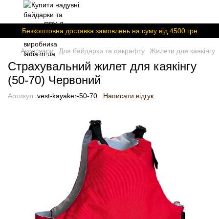
Безкоштовна доставка замовлень на суму вiд 4500 грн
Аксесуари
Для байдарки та пакрафту
Жилети для каякінгу
Страхувальний жилет для каякінгу
(50-70) Червоний
Артикул:
vest-kayaker-50-70
Написати відгук