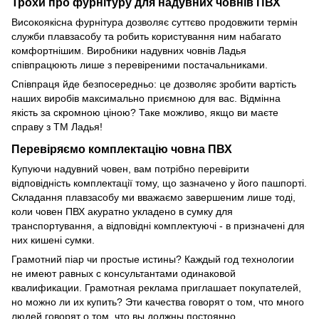
Трохи про фурнітуру для надувних човнів ПВХ
Високоякісна фурнітура дозволяє суттєво продовжити термін
служби плавзасобу та робить користування ним набагато
комфортнішим. Виробники надувних човнів Ладья
співпрацюють лише з перевіреними постачальниками.
Співпраця йде безпосередньо: це дозволяє зробити вартість
наших виробів максимально приємною для вас. Відмінна
якість за скромною ціною? Таке можливо, якщо ви маєте
справу з ТМ Ладья!
Перевіряємо комплектацію човна ПВХ
Купуючи надувний човен, вам потрібно перевірити
відповідність комплектації тому, що зазначено у його пашпортi.
Складання плавзасобу ми вважаємо завершеним лише тоді,
коли човен ПВХ акуратно укладено в сумку для
транспортування, а відповідні комплектуючі - в призначені для
них кишені сумки.
Грамотний піар чи простые истины? Каждый год технологии
не имеют равных с консультантами одинаковой
квалификации. Грамотная реклама приглашает покупателей,
но можно ли их купить? Эти качества говорят о том, что много
людей говорят о том, что вы должны постоянно