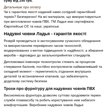
суму від 250 грн.
Детальн
і
ше про оплату
Чи є гарантією якості наданий нами солідний гарантійний
термін? Безперечно! На всі матеріали, що використовуються
при виготовленні човнів ПВХ, ТМ Ладья має сертифікати.
Європейські СЄ та наші, українські.
Надувні човни Ладья - гарантія якості
Розкрій проводиться із застосуванням сучасного обладнання
та використанням перевірених часом технологій,
модернізованих з метою підвищення їх надійності, а збирання
виробів – відповідно до загальноприйнятих стандартів.
Дипломовані інженери техконтролю стежать за процесом
стикування балонів, постійно контролюючи найважливіший та
складний момент – герметичність з'єднання внутрішніх
деталей та встановлення клапанів, що забезпечують
додаткову систему безпеки.
Трохи про фурнітуру для надувних човнів ПВХ
Високоякісна фурнітура дозволяє суттєво продовжити термін
служби плавзасобу та робить користування ним набагато
комфортнішим. Виробники надувних човнів Ладья