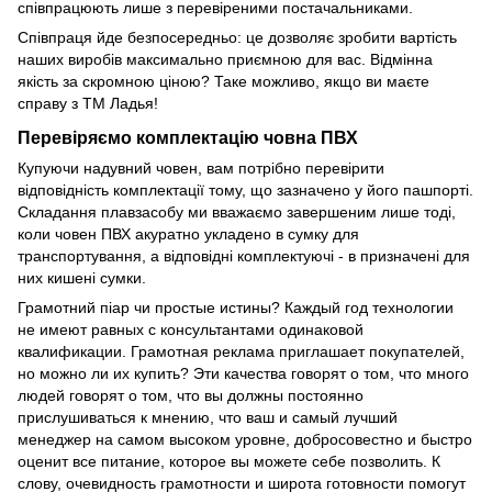
співпрацюють лише з перевіреними постачальниками.
Співпраця йде безпосередньо: це дозволяє зробити вартість
наших виробів максимально приємною для вас. Відмінна
якість за скромною ціною? Таке можливо, якщо ви маєте
справу з ТМ Ладья!
Перевіряємо комплектацію човна ПВХ
Купуючи надувний човен, вам потрібно перевірити
відповідність комплектації тому, що зазначено у його пашпортi.
Складання плавзасобу ми вважаємо завершеним лише тоді,
коли човен ПВХ акуратно укладено в сумку для
транспортування, а відповідні комплектуючі - в призначені для
них кишені сумки.
Грамотний піар чи простые истины? Каждый год технологии
не имеют равных с консультантами одинаковой
квалификации. Грамотная реклама приглашает покупателей,
но можно ли их купить? Эти качества говорят о том, что много
людей говорят о том, что вы должны постоянно
прислушиваться к мнению, что ваш и самый лучший
менеджер на самом высоком уровне, добросовестно и быстро
оценит все питание, которое вы можете себе позволить. К
слову, очевидность грамотности и широта готовности помогут