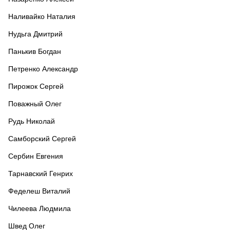
Наливайко Наталия
Нудьга Дмитрий
Панькив Богдан
Петренко Александр
Пирожок Сергей
Поважный Олег
Рудь Николай
Самборский Сергей
Сербин Евгения
Тарнавский Генрих
Феделеш Виталий
Чилеева Людмила
Швед Олег