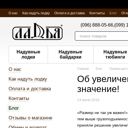
Перейти к основному контенту
О нас
Как надуть лодку
Оплата и доставка
Контакты
Блог
Отз
(096) 888-05-66,
(099) 
Надувные
Надувные
Надувные
лодки
байдарки
тюбинги
О нас
Главная
Блог
Преимуществ
Об увеличе
Как надуть лодку
значение!
Оплата и доставка
Контакты
14 июля 2016
Блог
«Размер не так уж важен!
Отзывы о магазине
тем выше грузоподъемност
приняли решение увеличи
Обмен и возврат