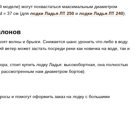
-й модели) могут похвастаться максимальным диаметром
d = 37 см (для
лодки Ладья ЛТ 250
и
лодки Ладья ЛТ 240
):
ллонов
ят волны и брызги. Снижается шанс уронить что-либо в воду.
ветер может застать посреди реки как новичка на воде, так и
ора, стоит купить лодку Ладья: высокобортная, она полностью
е с рассмотренным нам диаметром бортов).
просы и помогут оформить заказ на лодку с большими