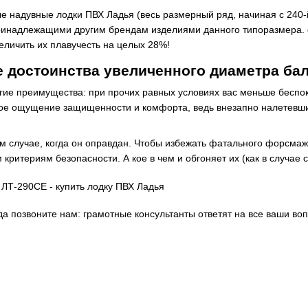
е надувные лодки ПВХ Ладья (весь размерный ряд, начиная с 240
ринадлежащими другим брендам изделиями данного типоразмера. 
величить их плавучесть на целых 28%!
 достоинства увеличенного диаметра ба
гие преимущества: при прочих равных условиях вас меньше беспоко
ое ощущение защищенности и комфорта, ведь внезапно налетевший 
м случае, когда он оправдан. Чтобы избежать фатального форсмаж
 критериям безопасности. А кое в чем и обгоняет их (как в случа
да позвоните нам: грамотные консультанты ответят на все ваши во