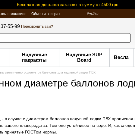
Бесплатная доставка заказов на сумму от 4500 грн
Рус
Укр
ывы о магазине
Обмен и возврат
137-55-99
Перезвонить вам?
Надувные
Надувные SUP
Весла
пакрафты
Board
а увеличенного диаметра баллонов для надувной лодки ПВХ
нном диаметре баллонов лод
», - в случае с диаметром баллонов надувной лодки ПВХ прописная
ь вашего плавсредства. Тем оно устойчивее на воде. И, как следс
ть принятые ГОСТом нормы.