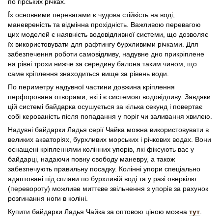
по гірських річках.
Їх основними перевагами є чудова стійкість на воді,
маневреність та відмінна прохідність. Важливою перевагою
цих моделей є наявність водовідливної системи, що дозволяє
їх використовувати для рафтингу бурхливими річками. Для
забезпечення роботи самовідливу, надувне дно прикріплене
на рівні трохи нижче за середину балона таким чином, що
саме кріплення знаходиться вище за рівень води.
По периметру надувної частини довжина кріплення
перфорована отворами, які і є системою водовідливу. Завдяки
цій системі байдарка осушується за кілька секунд і повертає
собі керованість після попадання у поріг чи заливання хвилею.
Надувні байдарки Ладья серії Чайка можна використовувати в
великих акваторіях, бурхливих морських і річкових водах. Вони
оснащені кріпленнями колінних упорів, які фіксують вас у
байдарці, надаючи повну свободу маневру, а також
забезпечують правильну посадку. Колінні упори спеціально
адаптовані під сплави по бурхливій воді та у разі оверкілю
(перевороту) можливе миттєве звільнення з упорів за рахунок
розгинання ноги в коліні.
Купити байдарки Ладья Чайка за оптовою ціною можна
тут
.