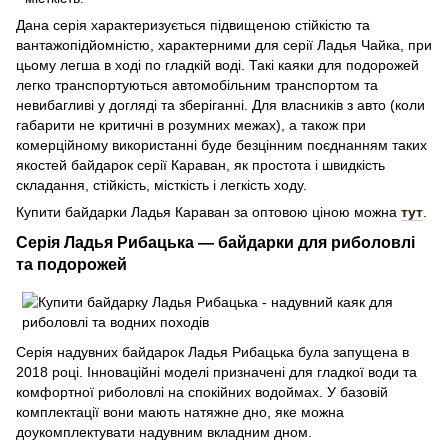
Дана серія характеризується підвищеною стійкістю та
вантажопідйомністю, характерними для серії Ладья Чайка, при
цьому легша в ході по гладкій воді. Такі каяки для подорожей
легко транспортуються автомобільним транспортом та
невибагливі у догляді та зберіганні. Для власників з авто (коли
габарити не критичні в розумних межах), а також при
комерційному використанні буде безцінним поєднанням таких
якостей байдарок серії Караван, як простота і швидкість
складання, стійкість, місткість і легкість ходу.
Купити байдарки Ладья Караван за оптовою ціною можна
тут
.
Серія Ладья Рибацька — байдарки для риболовлі
та подорожей
Серія надувних байдарок Ладья Рибацька була запущена в
2018 році. Інноваційні моделі призначені для гладкої води та
комфортної риболовлі на спокійних водоймах. У базовій
комплектації вони мають натяжне дно, яке можна
доукомплектувати надувним вкладним дном.