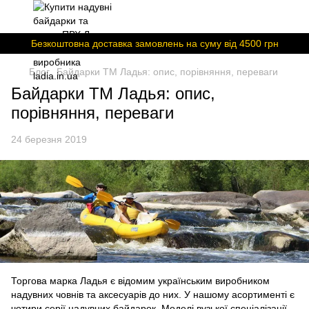
Безкоштовна доставка замовлень на суму вiд 4500 грн
Блог
Байдарки ТМ Ладья: опис, порівняння, переваги
Байдарки ТМ Ладья: опис,
порівняння, переваги
24 березня 2019
Торгова марка Ладья є відомим українським виробником
надувних човнів та аксесуарів до них. У нашому асортименті є
чотири серії надувних байдарок. Моделі вузької спеціалізації