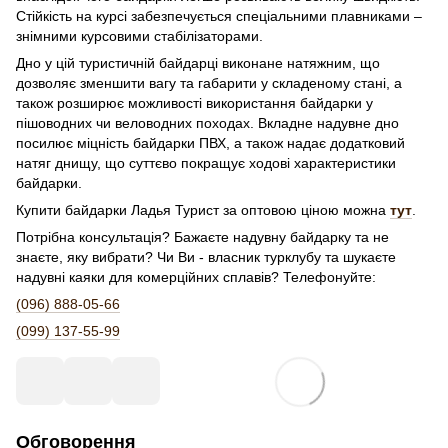
Стійкість на курсі забезпечується спеціальними плавниками –
знімними курсовими стабілізаторами.
Дно у цій туристичній байдарці виконане натяжним, що
дозволяє зменшити вагу та габарити у складеному стані, а
також розширює можливості використання байдарки у
пішоводних чи веловодних походах. Вкладне надувне дно
посилює міцність байдарки ПВХ, а також надає додатковий
натяг днищу, що суттєво покращує ходові характеристики
байдарки.
Купити байдарки Ладья Турист за оптовою ціною можна
тут
.
Потрібна консультація? Бажаєте надувну байдарку та не
знаєте, яку вибрати? Чи Ви - власник турклубу та шукаєте
надувні каяки для комерційних сплавів? Телефонуйте:
(096) 888-05-66
(099) 137-55-99
Обговорення