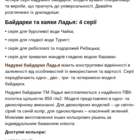
та вироби, що прагнуть до універсальності. Давайте
розглянемо їх докладніше:
Байдарки та каяки Ладья: 4 серії
• серія для бурхливої ​​води Чайка;
• серія для гладкої води Турист;
• серія для риболовлі та подорожей Рибацька;
• серія для тривалих мандрів гладкою водою Караван.
Надувні байдарки Ладья
мають конструктивні відмінності в
залежності від особливостей їх використання та вартості. Серії
передбачають одно-, дво-, три- та чотиримісні моделі
байдарок.
Надувні байдарки ТМ Ладья виготовляються з надійного ПВХ-
полотна щільністю 850 г/м2. Моделі представлені в одно- та
двоколірному виконанні. Для двоколірних моделей – це світло-
сірий та синій колір, для одноколірних – класичний зелений.
Можливе виготовлення інших кольорових рішень за
індивідуальним бажанням клієнта.
Доступні кольори: