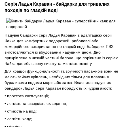
Серія Ладья Караван - байдарки для тривалих
походів по гладкій воді
Надувні байдарки серії Ладья Караван є адаптацією серії
Чайка для комфортних подорожей, риболовлі або
комерційного використання по гладкій воді. Байдарки ПВХ
виготовляються із вбудованим надувним дном. Дно
прикріплене в нижній частині балона, що порівняно із серією
Чайка дає збільшену висоту та місткість кокпіту.
Для кращої функціональності та зручності пасажирів вони не
мають зайвих кріплень, необхідних тільки для плавання
бурхливими водами морів або заток. Власників надувних
байдарок Ладья серії Караван порадують їх чудові якості:
• простота експлуатації;
• легкість та швидкість складання;
• стійкість на воді;
• легкість ходу;
• місткість.