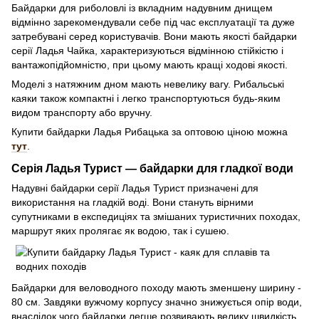
Байдарки для риболовлі із вкладним надувним днищем
відмінно зарекомендували себе під час експлуатації та дуже
затребувані серед користувачів. Вони мають якості байдарки
серії Ладья Чайка, характеризуються відмінною стійкістю і
вантажопідйомністю, при цьому мають кращі ходові якості.
Моделі з натяжним дном мають невелику вагу. Рибальські
каяки також компактні і легко транспортуються будь-яким
видом транспорту або вручну.
Купити байдарки Ладья Рибацька за оптовою ціною можна
тут
.
Серія Ладья Турист — байдарки для гладкої води
Надувні байдарки серії Ладья Турист призначені для
використання на гладкій воді. Вони стануть вірними
супутниками в експедиціях та змішаних туристичних походах,
маршрут яких пролягає як водою, так і сушею.
Байдарки для веловодного походу мають зменшену ширину -
80 см. Завдяки вужчому корпусу значно знижується опір води,
внаслідок чого байдарки легше розвивають велику швидкість.