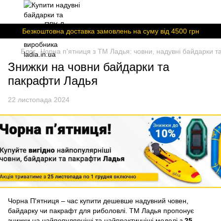
Безкоштовна доставка замовлень на суму вiд 4500 грн
Блог
Чорна п'ятниця з ТМ Ладья: човни, надувні байдарки т
Знижки на човни байдарки та
пакрафти Ладья
22 листопада 2024
Чорна П'ятниця – час купити дешевше надувний човен,
байдарку чи пакрафт для риболовлі. ТМ Ладья пропонує
знижки на найпопулярніші та найпрактичніші моделі з
25