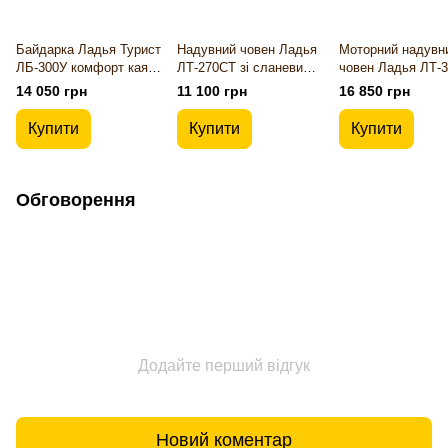
Байдарка Ладья Турист
Надувний човен Ладья
Моторний надувн
ЛБ-300У комфорт каяк
ЛТ-270СТ зі сланевим
човен Ладья ЛТ-
з фартухом
килимком
зі сланевим кили
14 050 грн
11 100 грн
16 850 грн
Купити
Купити
Купити
Обговорення
Додайте перший відгук
Новий коментар