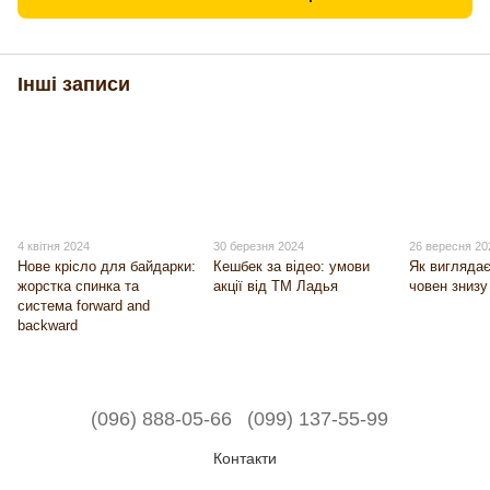
Інші записи
4 квітня 2024
30 березня 2024
26 вересня 20
Нове крісло для байдарки:
Кешбек за відео: умови
Як вигляда
жорстка спинка та
акції від ТМ Ладья
човен знизу
система forward and
backward
(096) 888-05-66
(099) 137-55-99
Контакти