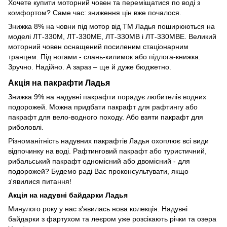
Хочете купити моторний човен та переміщатися по воді з
комфортом? Саме час: зниження цін вже почалося.
Знижка 8% на човни під мотор від ТМ Ладья поширюються на
моделі ЛТ-330М, ЛТ-330МЕ, ЛТ-330МВ і ЛТ-330МВЕ. Великий
моторний човен оснащений посиленим стаціонарним
транцем. Під ногами - слань-килимок або підлога-книжка.
Зручно. Надійно. А зараз – ще й дуже бюджетно.
Акція на пакрафти Ладья
Знижка 9% на надувні пакрафти порадує любителів водних
подорожей. Можна придбати пакрафт для рафтингу або
пакрафт для вело-водного походу. Або взяти пакрафт для
риболовлі.
Різноманітність надувних пакрафтів Ладья охоплює всі види
відпочинку на воді. Рафтинговий пакрафт або туристичний,
рибальський пакрафт одномісний або двомісний - для
подорожей? Будемо раді Вас проконсультувати, якщо
з'явилися питання!
Акція на надувні байдарки Ладья
Минулого року у нас з'явилась нова колекція. Надувні
байдарки з фартухом та леєром уже розсікають річки та озера