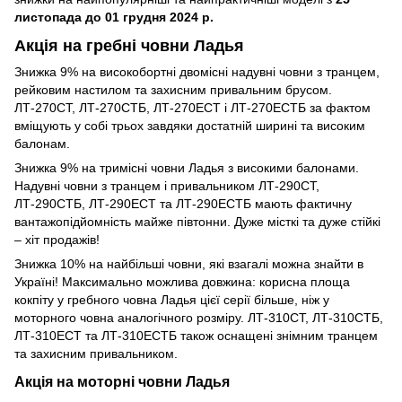
листопада до 01 грудня 2024 р.
Акція на гребні човни Ладья
Знижка 9% на високобортні двомісні надувні човни з транцем,
рейковим настилом та захисним привальним брусом.
ЛТ-270СТ, ЛТ-270СТБ, ЛТ-270ЕСТ і ЛТ-270ЕСТБ за фактом
вміщують у собі трьох завдяки достатній ширині та високим
балонам.
Знижка 9% на тримісні човни Ладья з високими балонами.
Надувні човни з транцем і привальником ЛТ-290СТ,
ЛТ-290СТБ, ЛТ-290ЕСТ та ЛТ-290ЕСТБ мають фактичну
вантажопідйомність майже півтонни. Дуже місткі та дуже стійкі
– хіт продажів!
Знижка 10% на найбільші човни, які взагалі можна знайти в
Україні! Максимально можлива довжина: корисна площа
кокпіту у гребного човна Ладья цієї серії більше, ніж у
моторного човна аналогічного розміру. ЛТ-310СТ, ЛТ-310СТБ,
ЛТ-310ЕСТ та ЛТ-310ЕСТБ також оснащені знімним транцем
та захисним привальником.
Акція на моторні човни Ладья