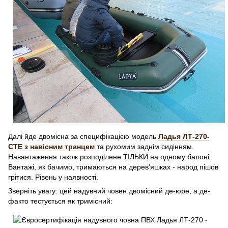
Далі йде двомісна за специфікацією модель
Ладья ЛТ-270-
СТЕ з навісним транцем
та рухомим заднім сидінням.
Навантаження також розподілене ТІЛЬКИ на одному балоні.
Вантажі, як бачимо, тримаються на дерев'яшках - народ пішов
грітися. Рівень у наявності.
Зверніть увагу: цей надувний човен двомісний де-юре, а де-
факто тестується як тримісний: