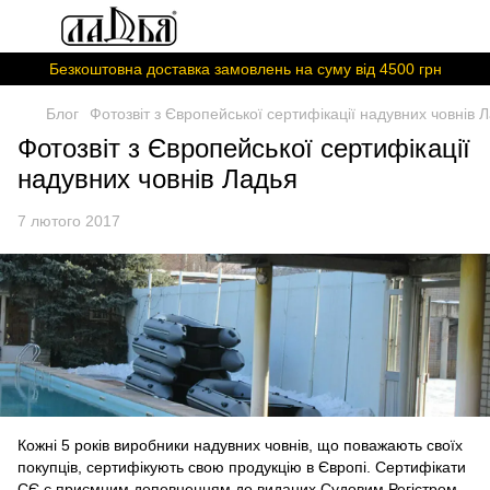
Безкоштовна доставка замовлень на суму вiд 4500 грн
Блог
Фотозвіт з Європейської сертифікації надувних човнів 
Фотозвіт з Європейської сертифікації
надувних човнів Ладья
7 лютого 2017
Кожні 5 років виробники надувних човнів, що поважають своїх
покупців, сертифікують свою продукцію в Європі. Сертифікати
СЄ є приємним доповненням до виданих Судовим Регістром