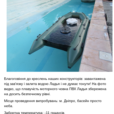
Благоговіння до креслень наших конструкторів: завантажена
під зав'язку і залита водою Ладья і не думає тонути! На фото
видко, що плавучість моторного човна ПВХ Ладья збережена
на досить безпечному рівні.
Місце проведення випробувань: м. Дніпро, басейн просто
неба.
Забортна температура: -11 градусів.