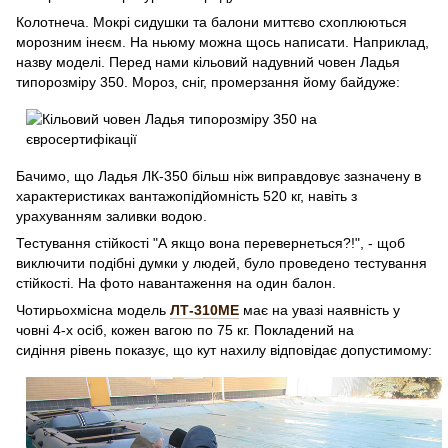
Колотнеча. Мокрі сидушки та балони миттєво схоплюються
морозним інеєм. На ньюму можна щось написати. Наприклад,
назву моделі. Перед нами кільовий надувний човен Ладья
типорозміру 350. Мороз, сніг, промерзання йому байдуже:
Бачимо, що Ладья ЛК-350 більш ніж виправдовує зазначену в
характеристиках вантажопідйомність 520 кг, навіть з
урахуванням заливки водою.
Тестування стійкості "А якщо вона перевернеться?!", - щоб
виключити подібні думки у людей, було проведено тестування
стійкості. На фото навантаження на один балон.
Чотирьохмісна модель
ЛТ-310МЕ
має на увазі наявність у
човні 4-х осіб, кожен вагою по 75 кг. Покладений на
сидіння рівень показує, що кут нахилу відповідає допустимому: