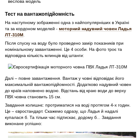
Тест на вантажопідйомність
На наступному зображенні одна з найпопулярніших в Україні
та за кордоном моделей -
моторний надувний човен Ладья
ЛТ-310М
.
Після спуску на воду було проведено замір показників при
номінальному завантаженні. Це 4 особи. На фото троє та
відповідна кількість млинців від штанги:
Далі – повне завантаження. Вантаж у човні відповідає його
максимальній вантажопідйомності. Додатково надувний човен
до країв наповнено водою. Відстань від краю води до верху
ПВХ човна становить 15 см.
Завдання колишнє: протриматися на воді протягом 4-х годин.
Це – євростандарт. Скажемо одразу, що Ладья й надалі
купалася б. Та тільки час підтискає, додому б... Завдання
виконане успішно: