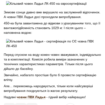
Зимове сонце давно вже вирушило на заслужений відпочинок.
А човни ПВХ Ладья досі проходили випробування.
450-ка була завантажена до відмови з урахуванням того, що її
вантажопідйомність становить 1029 кг. І після цього –
наповнена водою:
Перед спуском на воду кожен човен зважувався, індивідуально
та в комплектації. Комісія робила виміри зазначених у
технічних характеристиках параметрів. Тільки після цього
дійшло до басейну.
Звичайно, набагато простіше було б провести сертифікацію
влітку.
Але... переможець народжується, тільки коли найсуворіші
випробування поєднуються із жагою результату.
Надувні
човни ПВХ Ладья
- гідний вибір найкращих!