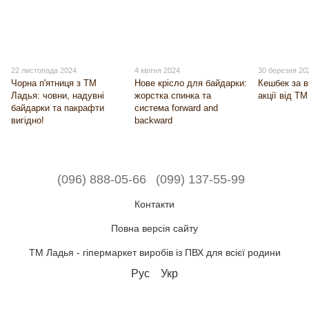
22 листопада 2024
4 квітня 2024
30 березня 20
Чорна п'ятниця з ТМ
Нове крісло для байдарки:
Кешбек за в
Ладья: човни, надувні
жорстка спинка та
акції від Т
байдарки та пакрафти
система forward and
вигідно!
backward
(096) 888-05-66
(099) 137-55-99
Контакти
Повна версія сайту
ТМ Ладья - гіпермаркет виробів із ПВХ для всієї родини
Рус
Укр