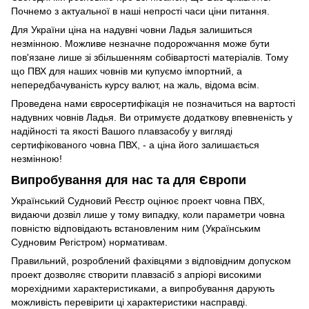
Почнемо з актуальної в наші непрості часи ціни питання.
Для України ціна на надувні човни Ладья залишиться
незмінною. Можливе незначне подорожчання може бути
пов'язане лише зі збільшенням собівартості матеріалів. Тому
що ПВХ для наших човнів ми купуємо імпортний, а
непередбачуваність курсу валют, на жаль, відома всім.
Проведена нами євросертифікація не позначиться на вартості
надувних човнів Ладья. Ви отримуєте додаткову впевненість у
надійності та якості Вашого плавзасобу у вигляді
сертифікованого човна ПВХ, - а ціна його залишається
незмінною!
Випробування для нас та для Європи
Український Судновий Реєстр оцінює проект човна ПВХ,
видаючи дозвіл лише у тому випадку, коли параметри човна
повністю відповідають встановленим ним (Українським
Судновим Регістром) нормативам.
Правильний, розроблений фахівцями з відповідним допуском
проект дозволяє створити плавзасіб з апріорі високими
морехідними характеристиками, а випробування дарують
можливість перевірити ці характеристики насправді.